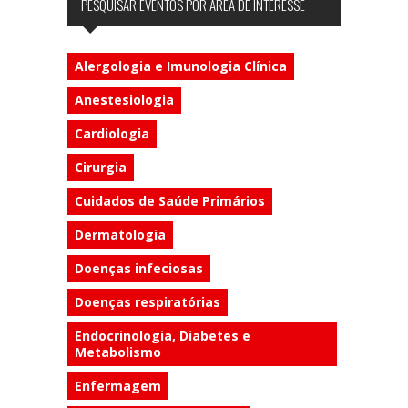
PESQUISAR EVENTOS POR ÁREA DE INTERESSE
Alergologia e Imunologia Clínica
Anestesiologia
Cardiologia
Cirurgia
Cuidados de Saúde Primários
Dermatologia
Doenças infeciosas
Doenças respiratórias
Endocrinologia, Diabetes e
Metabolismo
Enfermagem