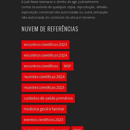
A Just News reserva-se o direito de agir judicialmente
contra os autores de qualquer cópia, reprodução, difusão,
exploração comercial não autorizadas ou outra utilização
não autorizada do conteúdo do site por terceiros.
NUVEM DE REFERÊNCIAS
encontros científicos 2023
encontros científicos 2024
encontros científicos
MGF
reuniões científicas 2024
reuniões científicas 2023
cuidados de saúde primários
medicina geral e familiar
eventos científicos 2023