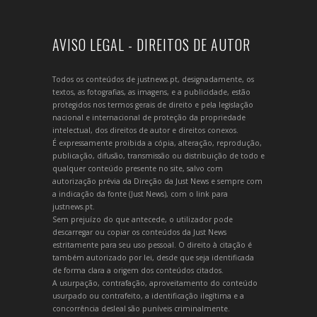
AVISO LEGAL - DIREITOS DE AUTOR
Todos os conteúdos de justnews.pt, designadamente, os
textos, as fotografias, as imagens, e a publicidade, estão
protegidos nos termos gerais de direito e pela legislação
nacional e internacional de proteção da propriedade
intelectual, dos direitos de autor e direitos conexos.
É expressamente proibida a cópia, alteração, reprodução,
publicação, difusão, transmissão ou distribuição de todo e
qualquer conteúdo presente no site, salvo com
autorização prévia da Direção da Just News e sempre com
a indicação da fonte (Just News), com o link para
justnews.pt.
Sem prejuízo do que antecede, o utilizador pode
descarregar ou copiar os conteúdos da Just News
estritamente para seu uso pessoal. O direito à citação é
também autorizado por lei, desde que seja identificada
de forma clara a origem dos conteúdos citados.
A usurpação, contrafação, aproveitamento do conteúdo
usurpado ou contrafeito, a identificação ilegítima e a
concorrência desleal são puníveis criminalmente.