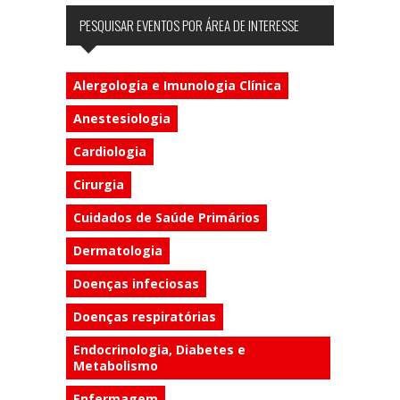
PESQUISAR EVENTOS POR ÁREA DE INTERESSE
Alergologia e Imunologia Clínica
Anestesiologia
Cardiologia
Cirurgia
Cuidados de Saúde Primários
Dermatologia
Doenças infeciosas
Doenças respiratórias
Endocrinologia, Diabetes e
Metabolismo
Enfermagem