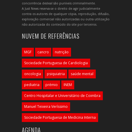
concorrência desleal são puníveis criminalmente.
A Just News reserva-se o direito de agir judicialmente
contra os autores de qualquer cópia, reprodução, difusão,
exploração comercial não autorizadas ou outra utilização
não autorizada do conteúdo do site por terceiros.
NUVEM DE REFERÊNCIAS
MGF
cancro
nutrição
Sociedade Portuguesa de Cardiologia
oncologia
psiquiatria
saúde mental
pediatria
prémio
INEM
Centro Hospitalar e Universitário de Coimbra
Manuel Teixeira Veríssimo
Sociedade Portuguesa de Medicina Interna
AGENDA