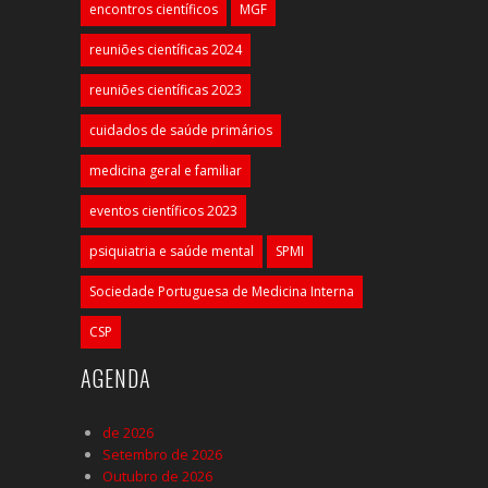
encontros científicos
MGF
reuniões científicas 2024
reuniões científicas 2023
cuidados de saúde primários
medicina geral e familiar
eventos científicos 2023
psiquiatria e saúde mental
SPMI
Sociedade Portuguesa de Medicina Interna
CSP
AGENDA
de 2026
Setembro de 2026
Outubro de 2026