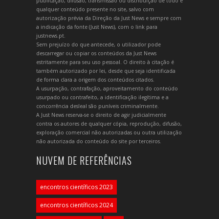
publicação, difusão, transmissão ou distribuição de todo e
qualquer conteúdo presente no site, salvo com
autorização prévia da Direção da Just News e sempre com
a indicação da fonte (Just News), com o link para
justnews.pt.
Sem prejuízo do que antecede, o utilizador pode
descarregar ou copiar os conteúdos da Just News
estritamente para seu uso pessoal. O direito à citação é
também autorizado por lei, desde que seja identificada
de forma clara a origem dos conteúdos citados.
A usurpação, contrafação, aproveitamento do conteúdo
usurpado ou contrafeito, a identificação ilegítima e a
concorrência desleal são puníveis criminalmente.
A Just News reserva-se o direito de agir judicialmente
contra os autores de qualquer cópia, reprodução, difusão,
exploração comercial não autorizadas ou outra utilização
não autorizada do conteúdo do site por terceiros.
NUVEM DE REFERÊNCIAS
encontros científicos 2023
encontros científicos 2024