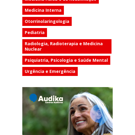
Medicina Interna
Otorrinolaringologia
Pediatria
Radiologia, Radioterapia e Medicina
Nuclear
Psiquiatria, Psicologia e Saúde Mental
Urgência e Emergência