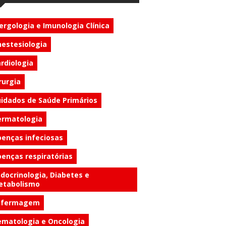
ergologia e Imunologia Clínica
estesiologia
rdiologia
rurgia
idados de Saúde Primários
ermatologia
enças infeciosas
enças respiratórias
docrinologia, Diabetes e
etabolismo
nfermagem
matologia e Oncologia