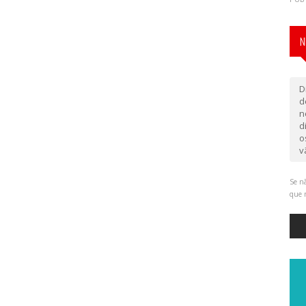
N
D
d
n
d
o
v
Se nã
que 