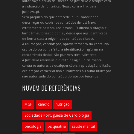
autorização prévia da Direção da Just News e sempre com
a indicação da fonte (Just News), com o link para
justnews.pt.
Sem prejuízo do que antecede, o utilizador pode
descarregar ou copiar os conteúdos da Just News
estritamente para seu uso pessoal. O direito à citação é
também autorizado por lei, desde que seja identificada
de forma clara a origem dos conteúdos citados.
A usurpação, contrafação, aproveitamento do conteúdo
usurpado ou contrafeito, a identificação ilegítima e a
concorrência desleal são puníveis criminalmente.
A Just News reserva-se o direito de agir judicialmente
contra os autores de qualquer cópia, reprodução, difusão,
exploração comercial não autorizadas ou outra utilização
não autorizada do conteúdo do site por terceiros.
NUVEM DE REFERÊNCIAS
MGF
cancro
nutrição
Sociedade Portuguesa de Cardiologia
oncologia
psiquiatria
saúde mental