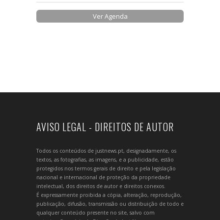
Ver Agenda
AVISO LEGAL - DIREITOS DE AUTOR
Todos os conteúdos de justnews.pt, designadamente, os
textos, as fotografias, as imagens, e a publicidade, estão
protegidos nos termos gerais de direito e pela legislação
nacional e internacional de proteção da propriedade
intelectual, dos direitos de autor e direitos conexos.
É expressamente proibida a cópia, alteração, reprodução,
publicação, difusão, transmissão ou distribuição de todo e
qualquer conteúdo presente no site, salvo com