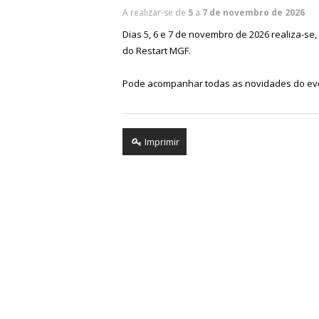
A realizar-se de
5
a
7 de novembro de 2026
Dias 5, 6 e 7 de novembro de 2026 realiza-se, 
do Restart MGF.
Pode acompanhar todas as novidades do e
Imprimir