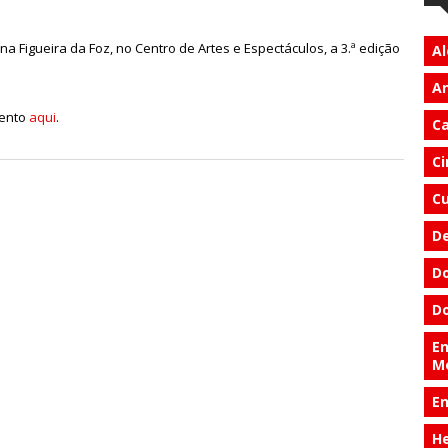
na Figueira da Foz, no Centro de Artes e Espectáculos, a 3.ª edição
Al
An
vento
aqui
.
Ca
Ci
Cu
D
Do
Do
En
M
E
He