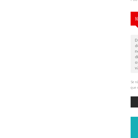
N
D
d
n
d
o
v
Se nã
que 