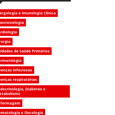
ergologia e Imunologia Clínica
estesiologia
rdiologia
rurgia
idados de Saúde Primários
ermatologia
enças infeciosas
enças respiratórias
docrinologia, Diabetes e
etabolismo
nfermagem
matologia e Oncologia