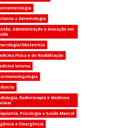
strenterologia
riatria e Gerontologia
stão, Administração e inovação em
aúde
necologia/Obstetrícia
dicina Física e de Reabilitação
dicina Interna
orrinolaringologia
diatria
diologia, Radioterapia e Medicina
clear
iquiatria, Psicologia e Saúde Mental
gência e Emergência