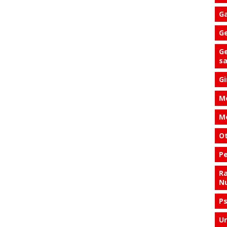
Ga
Ge
Ge
s
Gi
Me
Me
Ot
Pe
Ra
Nu
Ps
Ur