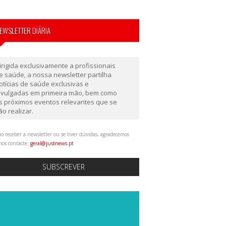
EWSLETTER DIÁRIA
irigida exclusivamente a profissionais
e saúde, a nossa newsletter partilha
otícias de saúde exclusivas e
ivulgadas em primeira mão, bem como
s próximos eventos relevantes que se
ão realizar.
o receber a newsletter ou se tiver dúvidas, agradecemos
nos contacte:
geral@justnews.pt
SUBSCREVER