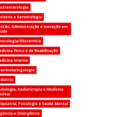
strenterologia
riatria e Gerontologia
stão, Administração e inovação em
aúde
necologia/Obstetrícia
dicina Física e de Reabilitação
dicina Interna
orrinolaringologia
diatria
diologia, Radioterapia e Medicina
clear
iquiatria, Psicologia e Saúde Mental
gência e Emergência