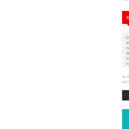
N
D
d
n
d
o
v
Se nã
que 