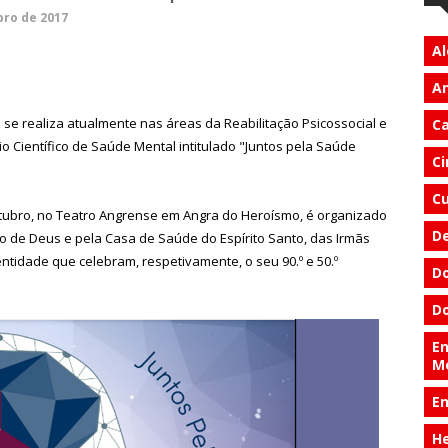
bro de 2017
Al
An
se realiza atualmente nas áreas da Reabilitação Psicossocial e
Ca
o Científico de Saúde Mental intitulado "Juntos pela Saúde
Ci
Cu
utubro, no Teatro Angrense em Angra do Heroísmo, é organizado
D
oão de Deus e pela Casa de Saúde do Espírito Santo, das Irmãs
ntidade que celebram, respetivamente, o seu 90.º e 50.º
Do
Do
En
M
E
He