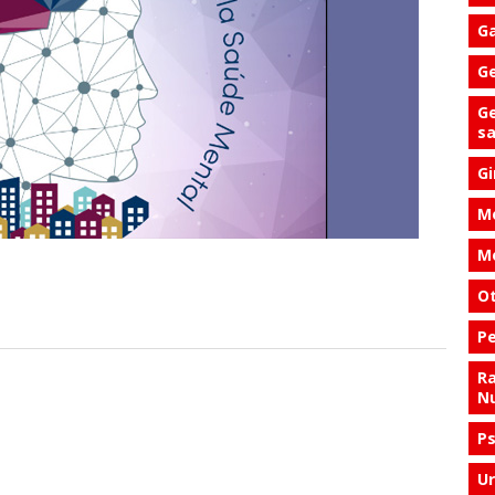
Ga
Ge
Ge
s
Gi
Me
Me
Ot
Pe
Ra
Nu
Ps
Ur