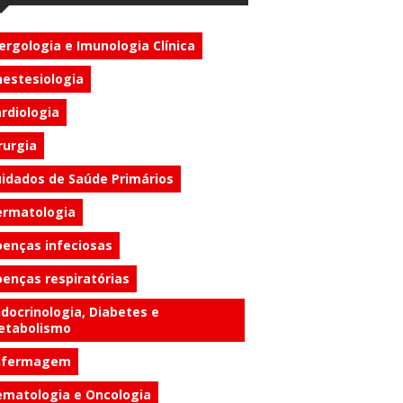
ergologia e Imunologia Clínica
estesiologia
rdiologia
rurgia
idados de Saúde Primários
ermatologia
enças infeciosas
enças respiratórias
docrinologia, Diabetes e
etabolismo
nfermagem
matologia e Oncologia