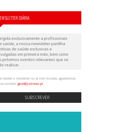
EWSLETTER DIÁRIA
irigida exclusivamente a profissionais
e saúde, a nossa newsletter partilha
otícias de saúde exclusivas e
ivulgadas em primeira mão, bem como
s próximos eventos relevantes que se
ão realizar.
o receber a newsletter ou se tiver dúvidas, agradecemos
nos contacte:
geral@justnews.pt
SUBSCREVER