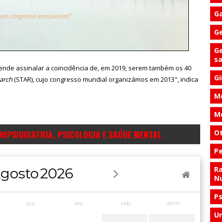
Ga
Ge
Ge
s
ende assinalar a coincidência de, em 2019, serem também os 40
Gi
earch
(STAR), cujo congresso mundial organizámos em 2013", indica
Me
Me
DOPSIQUIATRIA, PSICOLOGIA E SAÚDE MENTAL
Ot
Pe
Ra
gosto
2026
Nu
Ps
qui.
sex.
sáb.
dom.
Ur