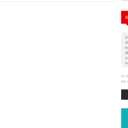
N
D
d
n
d
o
v
Se nã
que 