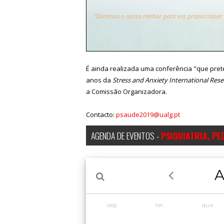
É ainda realizada uma conferência "que pret
anos da
Stress and Anxiety International Res
a Comissão Organizadora.
Contacto:
psaude2019@ualg.pt
AGENDA DE EVENTOS -
PSIQUIATRIA, PE
A
seg.
ter.
qua.