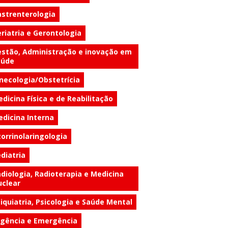
strenterologia
riatria e Gerontologia
stão, Administração e inovação em
aúde
necologia/Obstetrícia
dicina Física e de Reabilitação
dicina Interna
orrinolaringologia
diatria
diologia, Radioterapia e Medicina
clear
iquiatria, Psicologia e Saúde Mental
gência e Emergência