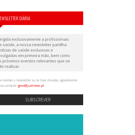
EWSLETTER DIÁRIA
irigida exclusivamente a profissionais
e saúde, a nossa newsletter partilha
otícias de saúde exclusivas e
ivulgadas em primeira mão, bem como
s próximos eventos relevantes que se
ão realizar.
o receber a newsletter ou se tiver dúvidas, agradecemos
nos contacte:
geral@justnews.pt
SUBSCREVER