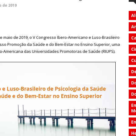
o de 2019
Al
An
de maio de 2019, o V Congresso Ibero-Americano e Luso-Brasileiro
Ca
esso Promoção da Saúde e do Bem-Estar no Ensino Superior, uma
Ci
ero-Americana das Universidades Promotoras de Saúde (RIUPS).
Cu
D
Do
Do
En
M
E
He