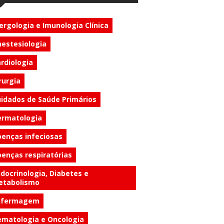
ergologia e Imunologia Clínica
estesiologia
rdiologia
rurgia
idados de Saúde Primários
ermatologia
enças infeciosas
enças respiratórias
docrinologia, Diabetes e
etabolismo
nfermagem
matologia e Oncologia