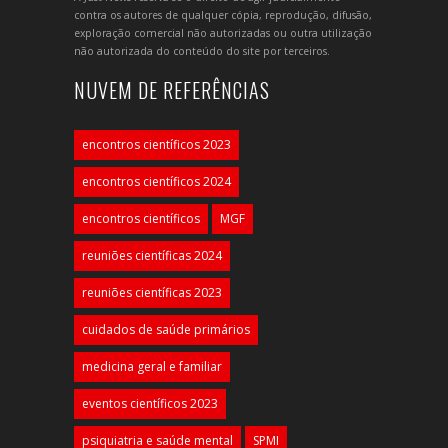
contra os autores de qualquer cópia, reprodução, difusão,
exploração comercial não autorizadas ou outra utilização
não autorizada do conteúdo do site por terceiros.
NUVEM DE REFERÊNCIAS
encontros científicos 2023
encontros científicos 2024
encontros científicos
MGF
reuniões científicas 2024
reuniões científicas 2023
cuidados de saúde primários
medicina geral e familiar
eventos científicos 2023
psiquiatria e saúde mental
SPMI