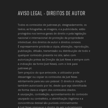
AVISO LEGAL - DIREITOS DE AUTOR
Todos os conteúdos de justnews.pt, designadamente, os
textos, as fotografias, as imagens, e a publicidade, estão
protegidos nos termos gerais de direito e pela legislação
nacional e internacional de proteção da propriedade
intelectual, dos direitos de autor e direitos conexos.
É expressamente proibida a cópia, alteração, reprodução,
publicação, difusão, transmissão ou distribuição de todo e
qualquer conteúdo presente no site, salvo com
autorização prévia da Direção da Just News e sempre com
a indicação da fonte (Just News), com o link para
justnews.pt.
Sem prejuízo do que antecede, o utilizador pode
descarregar ou copiar os conteúdos da Just News
estritamente para seu uso pessoal. O direito à citação é
também autorizado por lei, desde que seja identificada
de forma clara a origem dos conteúdos citados.
A usurpação, contrafação, aproveitamento do conteúdo
usurpado ou contrafeito, a identificação ilegítima e a
concorrência desleal são puníveis criminalmente.
A Just News reserva-se o direito de agir judicialmente