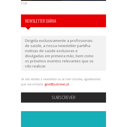
PUB
NEWSLETTER DIÁRIA
Dirigida exclusivamente a profissionais
de saúde, a nossa newsletter partilha
notícias de saúde exclusivas e
divulgadas em primeira mão, bem como
os próximos eventos relevantes que se
vão realizar.
Se não receber a newsletter ou se tiver dúvidas, agradecemos
que nos contacte:
geral@justnews.pt
SUBSCREVER