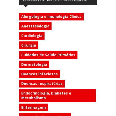
Alergologia e Imunologia Clínica
Anestesiologia
Cardiologia
Cirurgia
Cuidados de Saúde Primários
Dermatologia
Doenças infeciosas
Doenças respiratórias
Endocrinologia, Diabetes e
Metabolismo
Enfermagem