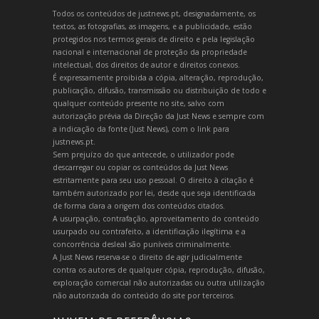
Todos os conteúdos de justnews.pt, designadamente, os
textos, as fotografias, as imagens, e a publicidade, estão
protegidos nos termos gerais de direito e pela legislação
nacional e internacional de proteção da propriedade
intelectual, dos direitos de autor e direitos conexos.
É expressamente proibida a cópia, alteração, reprodução,
publicação, difusão, transmissão ou distribuição de todo e
qualquer conteúdo presente no site, salvo com
autorização prévia da Direção da Just News e sempre com
a indicação da fonte (Just News), com o link para
justnews.pt.
Sem prejuízo do que antecede, o utilizador pode
descarregar ou copiar os conteúdos da Just News
estritamente para seu uso pessoal. O direito à citação é
também autorizado por lei, desde que seja identificada
de forma clara a origem dos conteúdos citados.
A usurpação, contrafação, aproveitamento do conteúdo
usurpado ou contrafeito, a identificação ilegítima e a
concorrência desleal são puníveis criminalmente.
A Just News reserva-se o direito de agir judicialmente
contra os autores de qualquer cópia, reprodução, difusão,
exploração comercial não autorizadas ou outra utilização
não autorizada do conteúdo do site por terceiros.