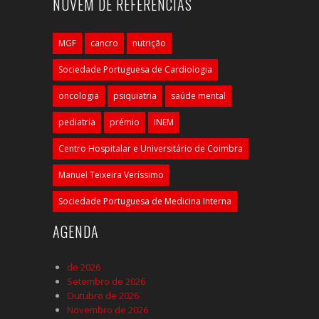
NUVEM DE REFERÊNCIAS
MGF
cancro
nutrição
Sociedade Portuguesa de Cardiologia
oncologia
psiquiatria
saúde mental
pediatria
prémio
INEM
Centro Hospitalar e Universitário de Coimbra
Manuel Teixeira Veríssimo
Sociedade Portuguesa de Medicina Interna
AGENDA
de 2026
Setembro de 2026
Outubro de 2026
Novembro de 2026