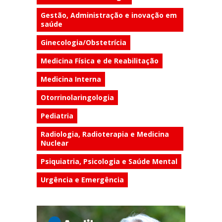
Gestão, Administração e inovação em
saúde
Ginecologia/Obstetrícia
Medicina Física e de Reabilitação
Medicina Interna
Otorrinolaringologia
Pediatria
Radiologia, Radioterapia e Medicina
Nuclear
Psiquiatria, Psicologia e Saúde Mental
Urgência e Emergência