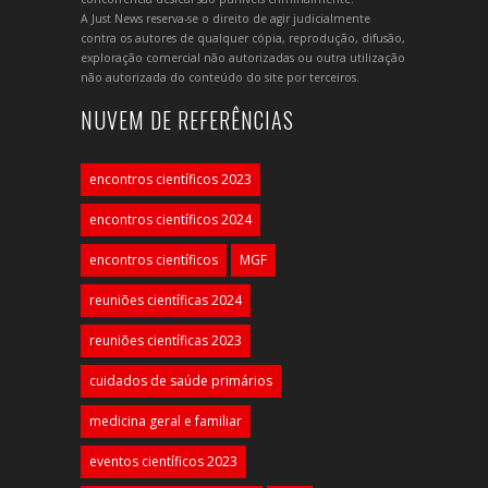
A Just News reserva-se o direito de agir judicialmente
contra os autores de qualquer cópia, reprodução, difusão,
exploração comercial não autorizadas ou outra utilização
não autorizada do conteúdo do site por terceiros.
NUVEM DE REFERÊNCIAS
encontros científicos 2023
encontros científicos 2024
encontros científicos
MGF
reuniões científicas 2024
reuniões científicas 2023
cuidados de saúde primários
medicina geral e familiar
eventos científicos 2023