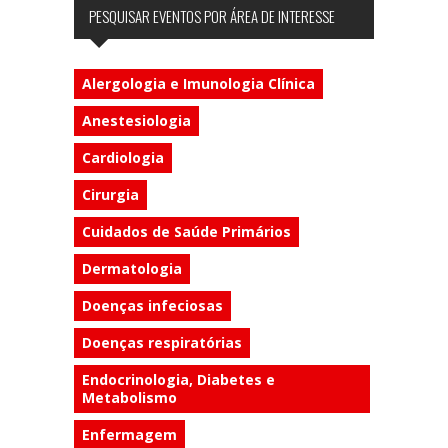
PESQUISAR EVENTOS POR ÁREA DE INTERESSE
Alergologia e Imunologia Clínica
Anestesiologia
Cardiologia
Cirurgia
Cuidados de Saúde Primários
Dermatologia
Doenças infeciosas
Doenças respiratórias
Endocrinologia, Diabetes e
Metabolismo
Enfermagem