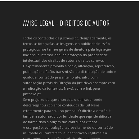
AVISO LEGAL - DIREITOS DE AUTOR
Todos os conteúdos de justnews.pt, designadamente, os
textos, as fotografias, as imagens, e a publicidade, estão
protegidos nos termos gerais de direito e pela legislação
nacional e internacional de proteção da propriedade
intelectual, dos direitos de autor e direitos conexos.
É expressamente proibida a cópia, alteração, reprodução,
publicação, difusão, transmissão ou distribuição de todo e
qualquer conteúdo presente no site, salvo com
autorização prévia da Direção da Just News e sempre com
a indicação da fonte (Just News), com o link para
justnews.pt.
Sem prejuízo do que antecede, o utilizador pode
descarregar ou copiar os conteúdos da Just News
estritamente para seu uso pessoal. O direito à citação é
também autorizado por lei, desde que seja identificada
de forma clara a origem dos conteúdos citados.
A usurpação, contrafação, aproveitamento do conteúdo
usurpado ou contrafeito, a identificação ilegítima e a
concorrência desleal são puníveis criminalmente.