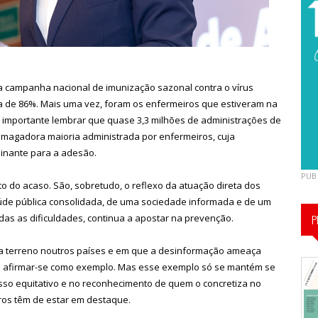
a campanha nacional de imunização sazonal contra o vírus
ura de 86%. Mais uma vez, foram os enfermeiros que estiveram na
 é importante lembrar que quase 3,3 milhões de administrações de
smagadora maioria administrada por enfermeiros, cuja
minante para a adesão.
PUB
to do acaso. São, sobretudo, o reflexo da atuação direta dos
úde pública consolidada, de uma sociedade informada e de um
das as dificuldades, continua a apostar na prevenção.
P
a terreno noutros países e em que a desinformação ameaça
ua a afirmar-se como exemplo. Mas esse exemplo só se mantém se
sso equitativo e no reconhecimento de quem o concretiza no
ros têm de estar em destaque.