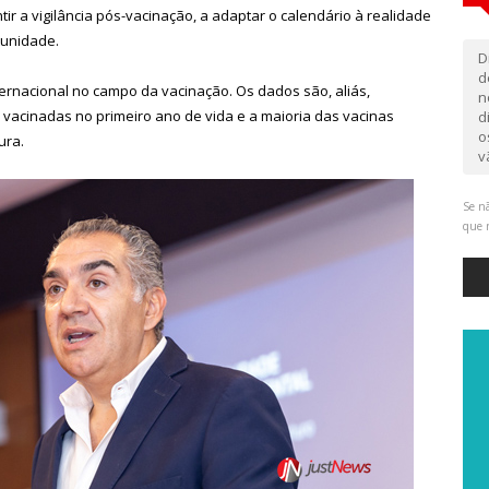
ir a vigilância pós-vacinação, a adaptar o calendário à realidade
tunidade.
D
d
rnacional no campo da vacinação. Os dados são, aliás,
n
 vacinadas no primeiro ano de vida e a maioria das vacinas
d
o
ura.
v
Se nã
que 