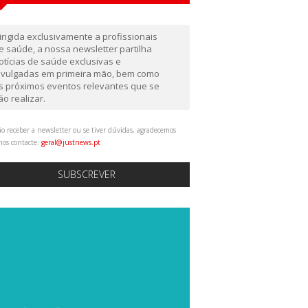
irigida exclusivamente a profissionais
e saúde, a nossa newsletter partilha
otícias de saúde exclusivas e
ivulgadas em primeira mão, bem como
s próximos eventos relevantes que se
ão realizar.
o receber a newsletter ou se tiver dúvidas, agradecemos
nos contacte:
geral@justnews.pt
SUBSCREVER