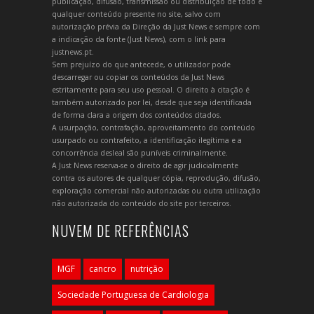
publicação, difusão, transmissão ou distribuição de todo e
qualquer conteúdo presente no site, salvo com
autorização prévia da Direção da Just News e sempre com
a indicação da fonte (Just News), com o link para
justnews.pt.
Sem prejuízo do que antecede, o utilizador pode
descarregar ou copiar os conteúdos da Just News
estritamente para seu uso pessoal. O direito à citação é
também autorizado por lei, desde que seja identificada
de forma clara a origem dos conteúdos citados.
A usurpação, contrafação, aproveitamento do conteúdo
usurpado ou contrafeito, a identificação ilegítima e a
concorrência desleal são puníveis criminalmente.
A Just News reserva-se o direito de agir judicialmente
contra os autores de qualquer cópia, reprodução, difusão,
exploração comercial não autorizadas ou outra utilização
não autorizada do conteúdo do site por terceiros.
NUVEM DE REFERÊNCIAS
MGF
cancro
nutrição
Sociedade Portuguesa de Cardiologia