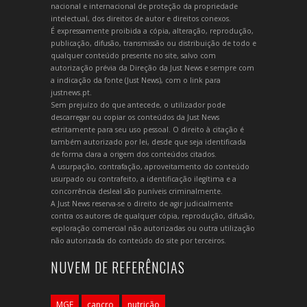
nacional e internacional de proteção da propriedade
intelectual, dos direitos de autor e direitos conexos.
É expressamente proibida a cópia, alteração, reprodução,
publicação, difusão, transmissão ou distribuição de todo e
qualquer conteúdo presente no site, salvo com
autorização prévia da Direção da Just News e sempre com
a indicação da fonte (Just News), com o link para
justnews.pt.
Sem prejuízo do que antecede, o utilizador pode
descarregar ou copiar os conteúdos da Just News
estritamente para seu uso pessoal. O direito à citação é
também autorizado por lei, desde que seja identificada
de forma clara a origem dos conteúdos citados.
A usurpação, contrafação, aproveitamento do conteúdo
usurpado ou contrafeito, a identificação ilegítima e a
concorrência desleal são puníveis criminalmente.
A Just News reserva-se o direito de agir judicialmente
contra os autores de qualquer cópia, reprodução, difusão,
exploração comercial não autorizadas ou outra utilização
não autorizada do conteúdo do site por terceiros.
NUVEM DE REFERÊNCIAS
MGF
cancro
nutrição