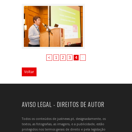
<
1
2
3
4
<
Voltar
AVISO LEGAL - DIREITOS DE AUTOR
Todos os conteúdos de justnews.pt, designadamente, os
textos, as fotografias, as imagens, e a publicidade, estão
protegidos nos termos gerais de direito e pela legislação