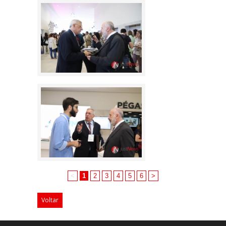
<
1
2
3
4
5
6
>
Voltar