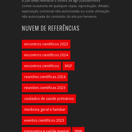
A Just News reserva-se o direito de agir judicialmente
contra os autores de qualquer cópia, reprodução, difusão,
exploração comercial não autorizadas ou outra utilização
não autorizada do conteúdo do site por terceiros.
NUVEM DE REFERÊNCIAS
encontros científicos 2023
encontros científicos 2024
encontros científicos
MGF
reuniões científicas 2024
reuniões científicas 2023
cuidados de saúde primários
medicina geral e familiar
eventos científicos 2023
psiquiatria e saúde mental
SPMI