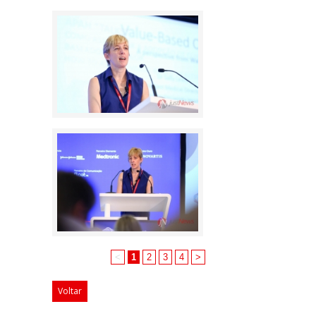
<
1
2
3
4
>
Voltar