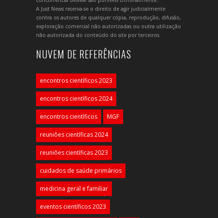
concorrência desleal são puníveis criminalmente.
A Just News reserva-se o direito de agir judicialmente
contra os autores de qualquer cópia, reprodução, difusão,
exploração comercial não autorizadas ou outra utilização
não autorizada do conteúdo do site por terceiros.
NUVEM DE REFERÊNCIAS
encontros científicos 2023
encontros científicos 2024
encontros científicos
MGF
reuniões científicas 2024
reuniões científicas 2023
cuidados de saúde primários
medicina geral e familiar
eventos científicos 2023