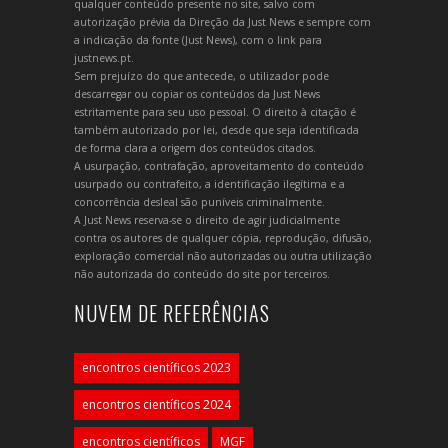
qualquer conteúdo presente no site, salvo com
autorização prévia da Direção da Just News e sempre com
a indicação da fonte (Just News), com o link para
justnews.pt.
Sem prejuízo do que antecede, o utilizador pode
descarregar ou copiar os conteúdos da Just News
estritamente para seu uso pessoal. O direito à citação é
também autorizado por lei, desde que seja identificada
de forma clara a origem dos conteúdos citados.
A usurpação, contrafação, aproveitamento do conteúdo
usurpado ou contrafeito, a identificação ilegítima e a
concorrência desleal são puníveis criminalmente.
A Just News reserva-se o direito de agir judicialmente
contra os autores de qualquer cópia, reprodução, difusão,
exploração comercial não autorizadas ou outra utilização
não autorizada do conteúdo do site por terceiros.
NUVEM DE REFERÊNCIAS
encontros científicos 2023
encontros científicos 2024
encontros científicos
MGF