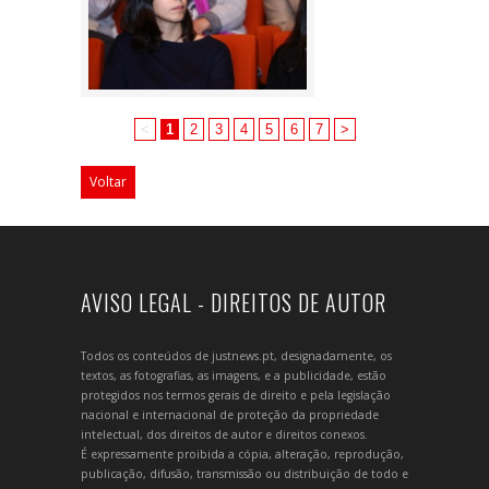
<
1
2
3
4
5
6
7
>
Voltar
AVISO LEGAL - DIREITOS DE AUTOR
Todos os conteúdos de justnews.pt, designadamente, os
textos, as fotografias, as imagens, e a publicidade, estão
protegidos nos termos gerais de direito e pela legislação
nacional e internacional de proteção da propriedade
intelectual, dos direitos de autor e direitos conexos.
É expressamente proibida a cópia, alteração, reprodução,
publicação, difusão, transmissão ou distribuição de todo e