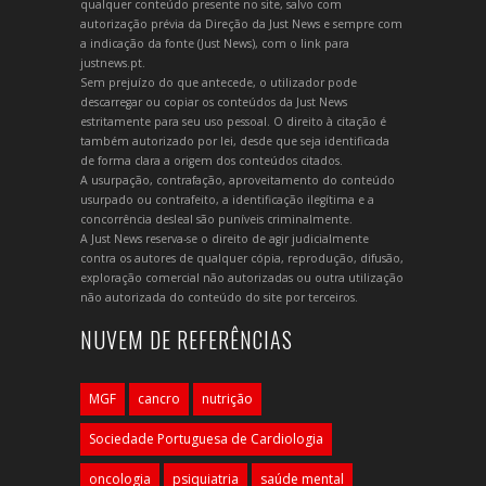
qualquer conteúdo presente no site, salvo com
autorização prévia da Direção da Just News e sempre com
a indicação da fonte (Just News), com o link para
justnews.pt.
Sem prejuízo do que antecede, o utilizador pode
descarregar ou copiar os conteúdos da Just News
estritamente para seu uso pessoal. O direito à citação é
também autorizado por lei, desde que seja identificada
de forma clara a origem dos conteúdos citados.
A usurpação, contrafação, aproveitamento do conteúdo
usurpado ou contrafeito, a identificação ilegítima e a
concorrência desleal são puníveis criminalmente.
A Just News reserva-se o direito de agir judicialmente
contra os autores de qualquer cópia, reprodução, difusão,
exploração comercial não autorizadas ou outra utilização
não autorizada do conteúdo do site por terceiros.
NUVEM DE REFERÊNCIAS
MGF
cancro
nutrição
Sociedade Portuguesa de Cardiologia
oncologia
psiquiatria
saúde mental