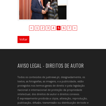
<
1
2
3
4
5
6
7
>
Voltar
AVISO LEGAL - DIREITOS DE AUTOR
Todos os conteúdos de justnews.pt, designadamente, os
textos, as fotografias, as imagens, e a publicidade, estão
protegidos nos termos gerais de direito e pela legislação
nacional e internacional de proteção da propriedade
intelectual, dos direitos de autor e direitos conexos.
É expressamente proibida a cópia, alteração, reprodução,
publicação, difusão, transmissão ou distribuição de todo e