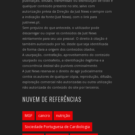
publicação, difusão, transmissão ou distribuição de todo e
qualquer conteúdo presente no site, salvo com
autorização prévia da Direção da Just News e sempre com
a indicação da fonte (Just News), com o link para
justnews.pt.
Sem prejuízo do que antecede, o utilizador pode
descarregar ou copiar os conteúdos da Just News
estritamente para seu uso pessoal. O direito à citação é
também autorizado por lei, desde que seja identificada
de forma clara a origem dos conteúdos citados.
A usurpação, contrafação, aproveitamento do conteúdo
usurpado ou contrafeito, a identificação ilegítima e a
concorrência desleal são puníveis criminalmente.
A Just News reserva-se o direito de agir judicialmente
contra os autores de qualquer cópia, reprodução, difusão,
exploração comercial não autorizadas ou outra utilização
não autorizada do conteúdo do site por terceiros.
NUVEM DE REFERÊNCIAS
MGF
cancro
nutrição
Sociedade Portuguesa de Cardiologia