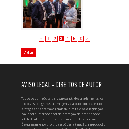
<
1
2
3
4
5
6
>
Voltar
AVISO LEGAL - DIREITOS DE AUTOR
Todos os conteúdos de justnews.pt, designadamente, os
textos, as fotografias, as imagens, e a publicidade, estão
protegidos nos termos gerais de direito e pela legislação
nacional e internacional de proteção da propriedade
intelectual, dos direitos de autor e direitos conexos.
É expressamente proibida a cópia, alteração, reprodução,