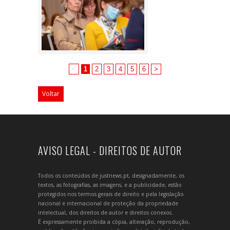
<
1
2
3
4
5
6
>
Voltar
AVISO LEGAL - DIREITOS DE AUTOR
Todos os conteúdos de justnews.pt, designadamente, os
textos, as fotografias, as imagens, e a publicidade, estão
protegidos nos termos gerais de direito e pela legislação
nacional e internacional de proteção da propriedade
intelectual, dos direitos de autor e direitos conexos.
É expressamente proibida a cópia, alteração, reprodução,