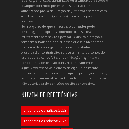
publicação, difusão, transmissão ou distribuição de todo e
qualquer conteúdo presente no site, salvo com
autorização prévia da Direção da Just News e sempre com
a indicação da fonte (Just News), com o link para
justnews.pt.
Sem prejuízo do que antecede, o utilizador pode
descarregar ou copiar os conteúdos da Just News
estritamente para seu uso pessoal. O direito à citação é
também autorizado por lei, desde que seja identificada
de forma clara a origem dos conteúdos citados.
A usurpação, contrafação, aproveitamento do conteúdo
usurpado ou contrafeito, a identificação ilegítima e a
concorrência desleal são puníveis criminalmente.
A Just News reserva-se o direito de agir judicialmente
contra os autores de qualquer cópia, reprodução, difusão,
exploração comercial não autorizadas ou outra utilização
não autorizada do conteúdo do site por terceiros.
NUVEM DE REFERÊNCIAS
encontros científicos 2023
encontros científicos 2024