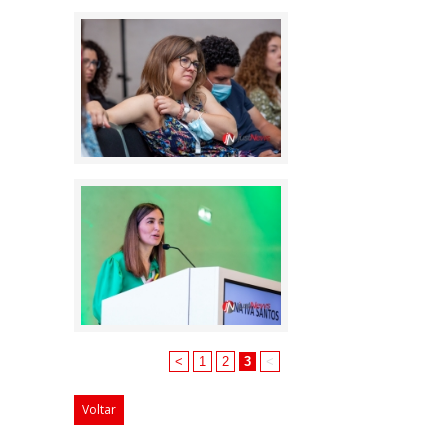
<
1
2
3
<
Voltar