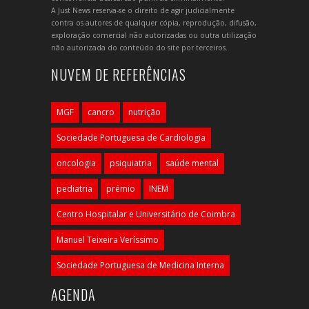
A Just News reserva-se o direito de agir judicialmente
contra os autores de qualquer cópia, reprodução, difusão,
exploração comercial não autorizadas ou outra utilização
não autorizada do conteúdo do site por terceiros.
NUVEM DE REFERÊNCIAS
MGF
cancro
nutrição
Sociedade Portuguesa de Cardiologia
oncologia
psiquiatria
saúde mental
pediatria
prémio
INEM
Centro Hospitalar e Universitário de Coimbra
Manuel Teixeira Veríssimo
Sociedade Portuguesa de Medicina Interna
AGENDA