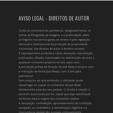
AVISO LEGAL - DIREITOS DE AUTOR
Todos os conteúdos de justnews.pt, designadamente, os
textos, as fotografias, as imagens, e a publicidade, estão
protegidos nos termos gerais de direito e pela legislação
nacional e internacional de proteção da propriedade
intelectual, dos direitos de autor e direitos conexos.
É expressamente proibida a cópia, alteração, reprodução,
publicação, difusão, transmissão ou distribuição de todo e
qualquer conteúdo presente no site, salvo com
autorização prévia da Direção da Just News e sempre com
a indicação da fonte (Just News), com o link para
justnews.pt.
Sem prejuízo do que antecede, o utilizador pode
descarregar ou copiar os conteúdos da Just News
estritamente para seu uso pessoal. O direito à citação é
também autorizado por lei, desde que seja identificada
de forma clara a origem dos conteúdos citados.
A usurpação, contrafação, aproveitamento do conteúdo
usurpado ou contrafeito, a identificação ilegítima e a
concorrência desleal são puníveis criminalmente.