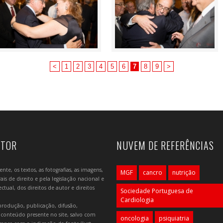
<
1
2
3
4
5
6
7
8
9
>
UTOR
NUVEM DE REFERÊNCIAS
e, os textos, as fotografias, as imagens,
MGF
cancro
nutrição
is de direito e pela legislação nacional e
tual, dos direitos de autor e direitos
Sociedade Portuguesa de
Cardiologia
produção, publicação, difusão,
 conteúdo presente no site, salvo com
oncologia
psiquiatria