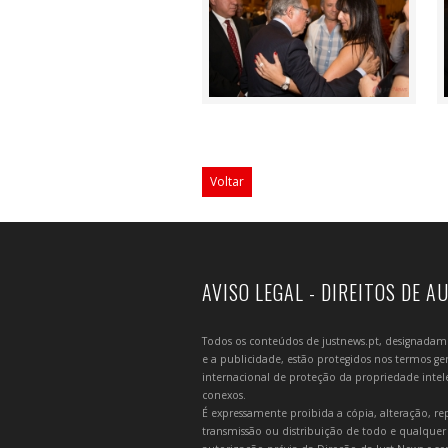
Voltar
AVISO LEGAL - DIREITOS DE A
Todos os conteúdos de justnews.pt, designadament
e a publicidade, estão protegidos nos termos gera
internacional de proteção da propriedade intelec
conexos.
É expressamente proibida a cópia, alteração, re
transmissão ou distribuição de todo e qualquer