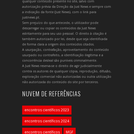
qualquer conteúdo presente no site, salvo com
autorização prévia da Direção da Just News e sempre com
a indicação da fonte (Just News), com o link para
justnews.pt.
Sem prejuízo do que antecede, o utilizador pode
descarregar ou copiar os conteúdos da Just News
estritamente para seu uso pessoal. O direito à citação é
também autorizado por lei, desde que seja identificada
de forma clara a origem dos conteúdos citados.
A usurpação, contrafação, aproveitamento do conteúdo
usurpado ou contrafeito, a identificação ilegítima e a
concorrência desleal são puníveis criminalmente.
A Just News reserva-se o direito de agir judicialmente
contra os autores de qualquer cópia, reprodução, difusão,
exploração comercial não autorizadas ou outra utilização
não autorizada do conteúdo do site por terceiros.
NUVEM DE REFERÊNCIAS
encontros científicos 2023
encontros científicos 2024
encontros científicos
MGF