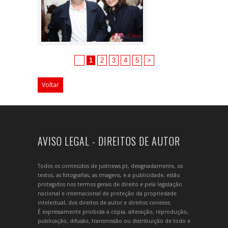
<
1
2
3
4
5
>
Voltar
AVISO LEGAL - DIREITOS DE AUTOR
Todos os conteúdos de justnews.pt, designadamente, os
textos, as fotografias, as imagens, e a publicidade, estão
protegidos nos termos gerais de direito e pela legislação
nacional e internacional de proteção da propriedade
intelectual, dos direitos de autor e direitos conexos.
É expressamente proibida a cópia, alteração, reprodução,
publicação, difusão, transmissão ou distribuição de todo e