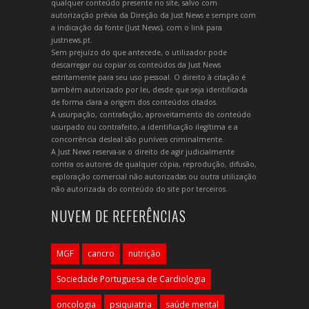
qualquer conteúdo presente no site, salvo com
autorização prévia da Direção da Just News e sempre com
a indicação da fonte (Just News), com o link para
justnews.pt.
Sem prejuízo do que antecede, o utilizador pode
descarregar ou copiar os conteúdos da Just News
estritamente para seu uso pessoal. O direito à citação é
também autorizado por lei, desde que seja identificada
de forma clara a origem dos conteúdos citados.
A usurpação, contrafação, aproveitamento do conteúdo
usurpado ou contrafeito, a identificação ilegítima e a
concorrência desleal são puníveis criminalmente.
A Just News reserva-se o direito de agir judicialmente
contra os autores de qualquer cópia, reprodução, difusão,
exploração comercial não autorizadas ou outra utilização
não autorizada do conteúdo do site por terceiros.
NUVEM DE REFERÊNCIAS
MGF
cancro
nutrição
Sociedade Portuguesa de Cardiologia
oncologia
psiquiatria
saúde mental