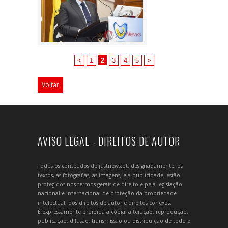
<
1
2
3
4
5
>
Voltar
AVISO LEGAL - DIREITOS DE AUTOR
Todos os conteúdos de justnews.pt, designadamente, os
textos, as fotografias, as imagens, e a publicidade, estão
protegidos nos termos gerais de direito e pela legislação
nacional e internacional de proteção da propriedade
intelectual, dos direitos de autor e direitos conexos.
É expressamente proibida a cópia, alteração, reprodução,
publicação, difusão, transmissão ou distribuição de todo e