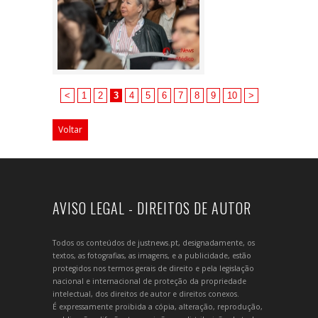
<
1
2
3
4
5
6
7
8
9
10
>
Voltar
AVISO LEGAL - DIREITOS DE AUTOR
Todos os conteúdos de justnews.pt, designadamente, os
textos, as fotografias, as imagens, e a publicidade, estão
protegidos nos termos gerais de direito e pela legislação
nacional e internacional de proteção da propriedade
intelectual, dos direitos de autor e direitos conexos.
É expressamente proibida a cópia, alteração, reprodução,