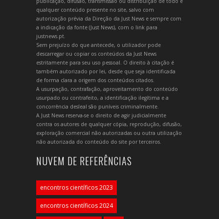
publicação, difusão, transmissão ou distribuição de todo e
qualquer conteúdo presente no site, salvo com
autorização prévia da Direção da Just News e sempre com
a indicação da fonte (Just News), com o link para
justnews.pt.
Sem prejuízo do que antecede, o utilizador pode
descarregar ou copiar os conteúdos da Just News
estritamente para seu uso pessoal. O direito à citação é
também autorizado por lei, desde que seja identificada
de forma clara a origem dos conteúdos citados.
A usurpação, contrafação, aproveitamento do conteúdo
usurpado ou contrafeito, a identificação ilegítima e a
concorrência desleal são puníveis criminalmente.
A Just News reserva-se o direito de agir judicialmente
contra os autores de qualquer cópia, reprodução, difusão,
exploração comercial não autorizadas ou outra utilização
não autorizada do conteúdo do site por terceiros.
NUVEM DE REFERÊNCIAS
encontros científicos 2023
encontros científicos 2024