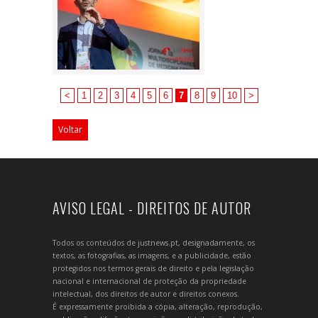
<
1
2
3
4
5
6
7
8
9
10
>
Voltar
AVISO LEGAL - DIREITOS DE AUTOR
Todos os conteúdos de justnews.pt, designadamente, os
textos, as fotografias, as imagens, e a publicidade, estão
protegidos nos termos gerais de direito e pela legislação
nacional e internacional de proteção da propriedade
intelectual, dos direitos de autor e direitos conexos.
É expressamente proibida a cópia, alteração, reprodução,