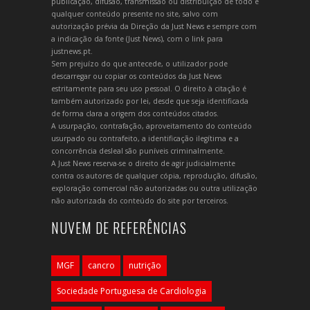
publicação, difusão, transmissão ou distribuição de todo e
qualquer conteúdo presente no site, salvo com
autorização prévia da Direção da Just News e sempre com
a indicação da fonte (Just News), com o link para
justnews.pt.
Sem prejuízo do que antecede, o utilizador pode
descarregar ou copiar os conteúdos da Just News
estritamente para seu uso pessoal. O direito à citação é
também autorizado por lei, desde que seja identificada
de forma clara a origem dos conteúdos citados.
A usurpação, contrafação, aproveitamento do conteúdo
usurpado ou contrafeito, a identificação ilegítima e a
concorrência desleal são puníveis criminalmente.
A Just News reserva-se o direito de agir judicialmente
contra os autores de qualquer cópia, reprodução, difusão,
exploração comercial não autorizadas ou outra utilização
não autorizada do conteúdo do site por terceiros.
NUVEM DE REFERÊNCIAS
MGF
cancro
nutrição
Sociedade Portuguesa de Cardiologia