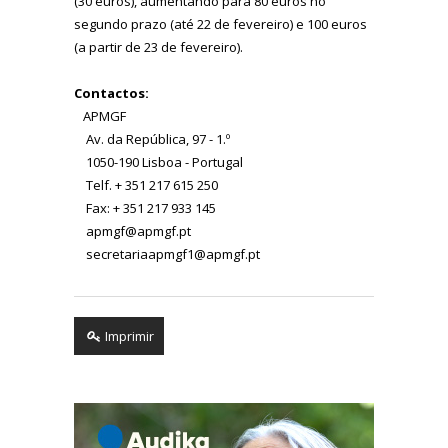
(30 euros), aumentando para 80 euros no
segundo prazo (até 22 de fevereiro) e 100 euros
(a partir de 23 de fevereiro).
Contactos:
APMGF
Av. da República, 97 - 1.º
1050-190 Lisboa - Portugal
Telf. + 351 217 615 250
Fax: + 351 217 933 145
apmgf@apmgf.pt
secretariaapmgf1@apmgf.pt
Imprimir