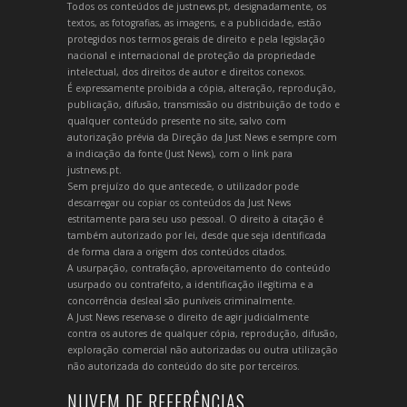
Todos os conteúdos de justnews.pt, designadamente, os
textos, as fotografias, as imagens, e a publicidade, estão
protegidos nos termos gerais de direito e pela legislação
nacional e internacional de proteção da propriedade
intelectual, dos direitos de autor e direitos conexos.
É expressamente proibida a cópia, alteração, reprodução,
publicação, difusão, transmissão ou distribuição de todo e
qualquer conteúdo presente no site, salvo com
autorização prévia da Direção da Just News e sempre com
a indicação da fonte (Just News), com o link para
justnews.pt.
Sem prejuízo do que antecede, o utilizador pode
descarregar ou copiar os conteúdos da Just News
estritamente para seu uso pessoal. O direito à citação é
também autorizado por lei, desde que seja identificada
de forma clara a origem dos conteúdos citados.
A usurpação, contrafação, aproveitamento do conteúdo
usurpado ou contrafeito, a identificação ilegítima e a
concorrência desleal são puníveis criminalmente.
A Just News reserva-se o direito de agir judicialmente
contra os autores de qualquer cópia, reprodução, difusão,
exploração comercial não autorizadas ou outra utilização
não autorizada do conteúdo do site por terceiros.
NUVEM DE REFERÊNCIAS