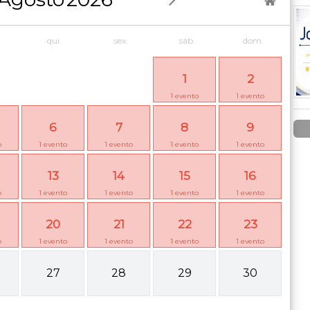
qui.
sex.
sáb.
dom.
1
2
1
evento
1
evento
6
7
8
9
o
1
evento
1
evento
1
evento
1
evento
13
14
15
16
o
1
evento
1
evento
1
evento
1
evento
20
21
22
23
o
1
evento
1
evento
1
evento
1
evento
27
28
29
30