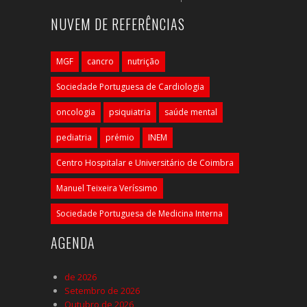
NUVEM DE REFERÊNCIAS
MGF
cancro
nutrição
Sociedade Portuguesa de Cardiologia
oncologia
psiquiatria
saúde mental
pediatria
prémio
INEM
Centro Hospitalar e Universitário de Coimbra
Manuel Teixeira Veríssimo
Sociedade Portuguesa de Medicina Interna
AGENDA
de 2026
Setembro de 2026
Outubro de 2026