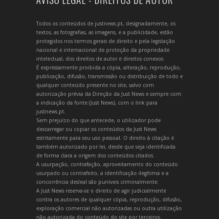
Todos os conteúdos de justnews.pt, designadamente, os
textos, as fotografias, as imagens, e a publicidade, estão
protegidos nos termos gerais de direito e pela legislação
nacional e internacional de proteção da propriedade
intelectual, dos direitos de autor e direitos conexos.
É expressamente proibida a cópia, alteração, reprodução,
publicação, difusão, transmissão ou distribuição de todo e
qualquer conteúdo presente no site, salvo com
autorização prévia da Direção da Just News e sempre com
a indicação da fonte (Just News), com o link para
justnews.pt.
Sem prejuízo do que antecede, o utilizador pode
descarregar ou copiar os conteúdos da Just News
estritamente para seu uso pessoal. O direito à citação é
também autorizado por lei, desde que seja identificada
de forma clara a origem dos conteúdos citados.
A usurpação, contrafação, aproveitamento do conteúdo
usurpado ou contrafeito, a identificação ilegítima e a
concorrência desleal são puníveis criminalmente.
A Just News reserva-se o direito de agir judicialmente
contra os autores de qualquer cópia, reprodução, difusão,
exploração comercial não autorizadas ou outra utilização
não autorizada do conteúdo do site por terceiros.