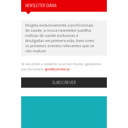
NEWSLETTER DIÁRIA
Dirigida exclusivamente a profissionais
de saúde, a nossa newsletter partilha
notícias de saúde exclusivas e
divulgadas em primeira mão, bem como
os próximos eventos relevantes que se
vão realizar.
Se não receber a newsletter ou se tiver dúvidas, agradecemos
que nos contacte:
geral@justnews.pt
SUBSCREVER