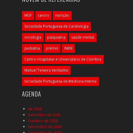
MGF
cancro
nutrição
Sociedade Portuguesa de Cardiologia
oncologia
psiquiatria
saúde mental
pediatria
prémio
INEM
Centro Hospitalar e Universitário de Coimbra
Manuel Teixeira Veríssimo
Sociedade Portuguesa de Medicina Interna
AGENDA
de 2026
Setembro de 2026
Outubro de 2026
Novembro de 2026
Dezembro de 2026