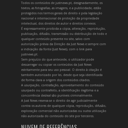
Todos os conteúdos de justnews.pt, designadamente, os
textos, as fotografias, as imagens, e a publicidade, estão
protegidos nos termos gerais de direito e pela legislação
nacional e internacional de proteção da propriedade
intelectual, dos direitos de autor e direitos conexos.
É expressamente proibida a cópia, alteração, reprodução,
publicação, difusão, transmissão ou distribuição de todo e
qualquer conteúdo presente no site, salvo com
autorização prévia da Direção da Just News e sempre com
a indicação da fonte (Just News), com o link para
justnews.pt.
Sem prejuízo do que antecede, o utilizador pode
descarregar ou copiar os conteúdos da Just News
estritamente para seu uso pessoal. O direito à citação é
também autorizado por lei, desde que seja identificada
de forma clara a origem dos conteúdos citados.
A usurpação, contrafação, aproveitamento do conteúdo
usurpado ou contrafeito, a identificação ilegítima e a
concorrência desleal são puníveis criminalmente.
A Just News reserva-se o direito de agir judicialmente
contra os autores de qualquer cópia, reprodução, difusão,
exploração comercial não autorizadas ou outra utilização
não autorizada do conteúdo do site por terceiros.
NUVEM DE REFERÊNCIAS