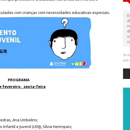
ticuladas com crianças com necessidades educativas especiais.
D
d
n
d
o
v
Se nã
que 
PROGRAMA
e fevereiro, sexta-feira
Vedras, Ana Umbelino;
nfantil e Juvenil (UDIJ), Sílvia Henriques;