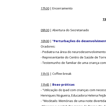
17h30
| Encerramento
15
09h30
| Abertura do Secretariado
10h00
|
"Perturbações do desenvolviment
Oradores:
- Pediatra na área do neurodesenvolvimento 
- Representante do Centro de Saúde de Torre
- Testemunho de familiar de uma criança co
11h15
| Coffee-break
11h45
|
Boas-práticas
- "Utilização do Ipad com crianças com nece
Henriques Nogueira, Educadora Helena Feijã
- "Mocktails: Memórias de uma noite diverti