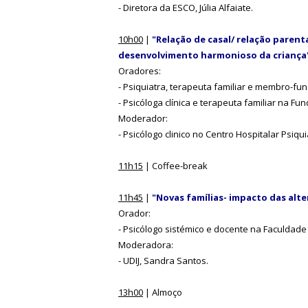
- Diretora da ESCO, Júlia Alfaiate.
10h00
|
"Relação de casal/ relação parent
desenvolvimento harmonioso da criança
Oradores:
- Psiquiatra, terapeuta familiar e membro-fu
- Psicóloga clínica e terapeuta familiar na F
Moderador:
- Psicólogo clinico no Centro Hospitalar Psiqu
11h15
| Coffee-break
11h45
|
"Novas famílias- impacto das alte
Orador:
- Psicólogo sistémico e docente na Faculdade 
Moderadora:
- UDIJ, Sandra Santos.
13h00
| Almoço