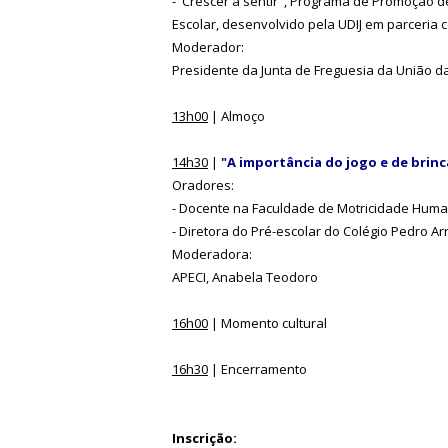
-"Crescer a sentir", Programa de Promoção 
Escolar, desenvolvido pela UDIJ em parceria co
Moderador:
Presidente da Junta de Freguesia da União d
13h00
| Almoço
14h30
|
"A importância do jogo e de brin
Oradores:
- Docente na Faculdade de Motricidade Human
- Diretora do Pré-escolar do Colégio Pedro Ar
Moderadora:
APECI, Anabela Teodoro
16h00
| Momento cultural
16h30
| Encerramento
Inscrição: