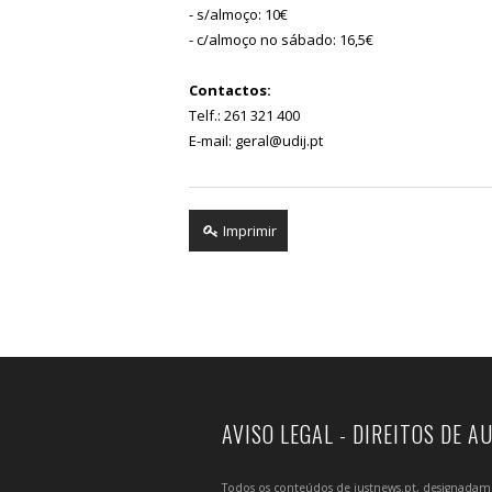
- s/almoço: 10€
- c/almoço no sábado: 16,5€
Contactos:
Telf.: 261 321 400
E-mail: geral@udij.pt
Imprimir
AVISO LEGAL - DIREITOS DE A
Todos os conteúdos de justnews.pt, designadament