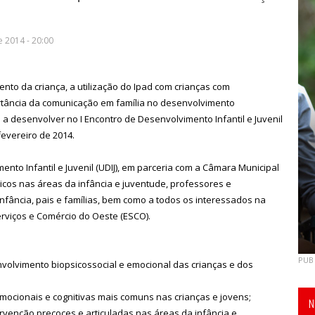
e 2014 - 20:00
nto da criança, a utilização do Ipad com crianças com
rtância da comunicação em família no desenvolvimento
a desenvolver no I Encontro de Desenvolvimento Infantil e Juvenil
fevereiro de 2014.
to Infantil e Juvenil (UDIJ), em parceria com a Câmara Municipal
nicos nas áreas da infância e juventude, professores e
infância, pais e famílias, bem como a todos os interessados na
erviços e Comércio do Oeste (ESCO).
PUB
volvimento biopsicossocial e emocional das crianças e dos
emocionais e cognitivas mais comuns nas crianças e jovens;
N
ervenção precoces e articuladas nas áreas da infância e