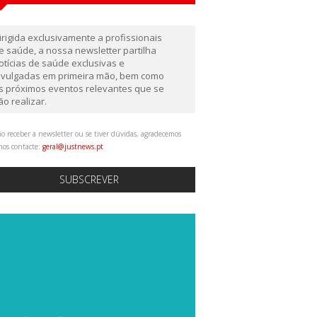
irigida exclusivamente a profissionais
e saúde, a nossa newsletter partilha
otícias de saúde exclusivas e
ivulgadas em primeira mão, bem como
s próximos eventos relevantes que se
ão realizar.
o receber a newsletter ou se tiver dúvidas, agradecemos
nos contacte:
geral@justnews.pt
SUBSCREVER