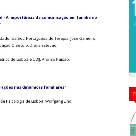
al - A importância da comunicação em família no
"
ndador da Soc. Portuguesa de Terapia, José Gameiro;
undação O Século, Diana Estevão;
iátrico de Lisboa e UDIJ, Afonso Paixão.
PUB
rações nas dinâmicas familiares"
P
de Psicologia de Lisboa, Wolfgang Lind.