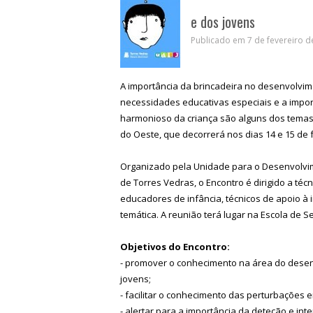
e dos jovens
Publicado em 7 de fevereiro d
A importância da brincadeira no desenvolvime
necessidades educativas especiais e a impo
harmonioso da criança são alguns dos temas 
do Oeste, que decorrerá nos dias 14 e 15 de 
Organizado pela Unidade para o Desenvolvimen
de Torres Vedras, o Encontro é dirigido a téc
educadores de infância, técnicos de apoio à 
temática. A reunião terá lugar na Escola de S
Objetivos do Encontro:
- promover o conhecimento na área do desen
jovens;
- facilitar o conhecimento das perturbações 
- alertar para a importância da deteção e int