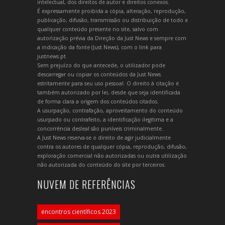
intelectual, dos direitos de autor e direitos conexos.
É expressamente proibida a cópia, alteração, reprodução,
publicação, difusão, transmissão ou distribuição de todo e
qualquer conteúdo presente no site, salvo com
autorização prévia da Direção da Just News e sempre com
a indicação da fonte (Just News), com o link para
justnews.pt.
Sem prejuízo do que antecede, o utilizador pode
descarregar ou copiar os conteúdos da Just News
estritamente para seu uso pessoal. O direito à citação é
também autorizado por lei, desde que seja identificada
de forma clara a origem dos conteúdos citados.
A usurpação, contrafação, aproveitamento do conteúdo
usurpado ou contrafeito, a identificação ilegítima e a
concorrência desleal são puníveis criminalmente.
A Just News reserva-se o direito de agir judicialmente
contra os autores de qualquer cópia, reprodução, difusão,
exploração comercial não autorizadas ou outra utilização
não autorizada do conteúdo do site por terceiros.
NUVEM DE REFERÊNCIAS
encontros científicos 2023