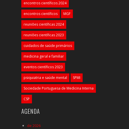
encontros científicos 2024
encontros científicos
MGF
reuniões científicas 2024
reuniões científicas 2023
cuidados de saúde primários
medicina geral e familiar
eventos científicos 2023
psiquiatria e saúde mental
SPMI
Sociedade Portuguesa de Medicina Interna
CSP
AGENDA
de 2026