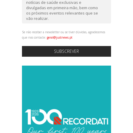
notícias de saúde exclusivas e
divulgadas em primeira mão, bem como
os próximos eventos relevantes que se
vão realizar.
Se não receber a newsletter ou se tiver dúvidas, agradecemos
que nos contacte:
geral@justnews.pt
SUBSCREVER