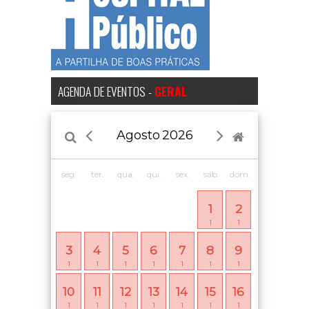
AGENDA DE EVENTOS -
GERAL
Agosto
2026
seg.
ter.
qua.
qui.
sex.
sáb.
dom.
1
2
1
1
3
4
5
6
7
8
9
1
1
1
1
1
1
1
10
11
12
13
14
15
16
1
1
1
1
1
1
1