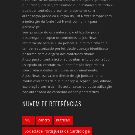
publicação, difusão, transmissão ou distribuição de todo e
qualquer conteúdo presente no site, salvo com
autorização prévia da Direção da Just News e sempre com
a indicação da fonte (Just News), com o link para
justnews.pt.
Sem prejuízo do que antecede, o utilizador pode
descarregar ou copiar os conteúdos da Just News
estritamente para seu uso pessoal. O direito à citação é
também autorizado por lei, desde que seja identificada
de forma clara a origem dos conteúdos citados.
A usurpação, contrafação, aproveitamento do conteúdo
usurpado ou contrafeito, a identificação ilegítima e a
concorrência desleal são puníveis criminalmente.
A Just News reserva-se o direito de agir judicialmente
contra os autores de qualquer cópia, reprodução, difusão,
exploração comercial não autorizadas ou outra utilização
não autorizada do conteúdo do site por terceiros.
NUVEM DE REFERÊNCIAS
MGF
cancro
nutrição
Sociedade Portuguesa de Cardiologia