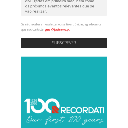
divulgadas em primeira mão, bem como
os próximos eventos relevantes que se
vão realizar.
Se não receber a newsletter ou se tiver dúvidas, agradecemos
que nos contacte:
geral@justnews.pt
SUBSCREVER