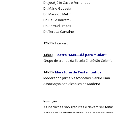
Dr. José Júlio Castro Fernandes
Dr. Mário Gouveia
Dr. Maurício Melim
Dr. Paulo Barreto-
Dr. Samuel Freitas
Dr. Teresa Carvalho
12h30
- Intervalo
14h00
-
Teatro "Mas....dá para mudar!"
Grupo de alunos da Escola Cristóvão Colomb
14h30
-
Maratona de Testemunhos
Moderador: Jaime Vasconcelos, Sérgio Lima
Associação Anti-Alcoólica da Madeira
Inscrição
As inscrições são gratuitas e devem ser feit
agradece "a quem tiver roupas, material es