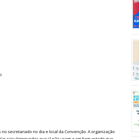
o
as no secretariado no dia e local da Convenção. A organização
colar e/ou brinquedos que já não usem e em bom estado que