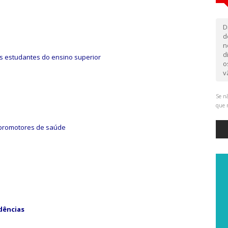
D
d
n
d
os estudantes do ensino superior
o
v
Se nã
que 
 promotores de saúde
dências