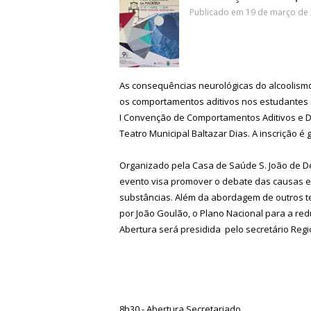
Publicado em 19 de março de 
As consequências neurológicas do alcoolismo
os comportamentos aditivos nos estudantes 
I Convenção de Comportamentos Aditivos e De
Teatro Municipal Baltazar Dias. A inscrição é g
Organizado pela Casa de Saúde S. João de De
evento visa promover o debate das causas e
substâncias. Além da abordagem de outros t
por João Goulão, o Plano Nacional para a r
Abertura será presidida pelo secretário Regi
8h30
- Abertura Secretariado