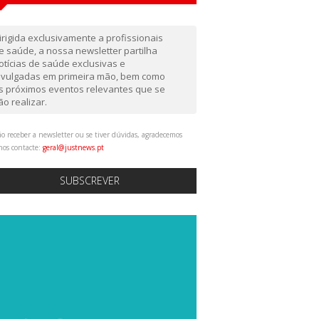
irigida exclusivamente a profissionais
e saúde, a nossa newsletter partilha
otícias de saúde exclusivas e
ivulgadas em primeira mão, bem como
s próximos eventos relevantes que se
ão realizar.
o receber a newsletter ou se tiver dúvidas, agradecemos
nos contacte:
geral@justnews.pt
SUBSCREVER