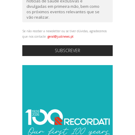
notícias de saúde exclusivas e
divulgadas em primeira mão, bem como
os próximos eventos relevantes que se
vão realizar.
Se não receber a newsletter ou se tiver dúvidas, agradecemos
que nos contacte:
geral@justnews.pt
SUBSCREVER