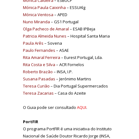
Mónica Caldeira
– ESBUCP
Mónica Paula Caixinha
– ESSUAlg
Mónica Ventosa
– APED
Nuno Miranda
– GS1 Portugal
Olga Pacheco de Amaral
– ESAB IPBeja
Patricia Almeida Nunes
– Hospital Santa Maria
Paula Arês
– Sovena
Paulo Fernandes
– ASAE
Rita Amaral Ferreira
– Eurest Portugal, Lda.
Rita Costa e Silva
– ACR Fornelos
Roberto Brazão
– INSA, I.P.
Susana Pasadas
– Jerónimo Martins
Teresa Curião
– Dia Portugal Supermercados
Teresa Zacarias
– Casa do Azeite
O Guia pode ser consultado
AQUI
.
PortFIR
O programa PortFIR é uma iniciativa do Instituto
Nacional de Saúde Doutor Ricardo Jorge (INSA,