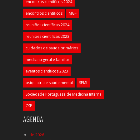
encontros científicos 2024
encontros científicos
MGF
reuniões científicas 2024
reuniões científicas 2023
cuidados de saúde primários
medicina geral e familiar
eventos científicos 2023
psiquiatria e saúde mental
SPMI
Sociedade Portuguesa de Medicina Interna
CSP
AGENDA
de 2026