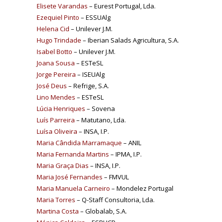
Elisete Varandas
– Eurest Portugal, Lda.
Ezequiel Pinto
– ESSUAlg
Helena Cid
– Unilever J.M.
Hugo Trindade
– Iberian Salads Agricultura, S.A.
Isabel Botto
– Unilever J.M.
Joana Sousa
– ESTeSL
Jorge Pereira
– ISEUAlg
José Deus
– Refrige, S.A.
Lino Mendes
– ESTeSL
Lúcia Henriques
– Sovena
Luís Parreira
– Matutano, Lda.
Luísa Oliveira
– INSA, I.P.
Maria Cândida Marramaque
– ANIL
Maria Fernanda Martins
– IPMA, I.P.
Maria Graça Dias
– INSA, I.P.
Maria José Fernandes
– FMVUL
Maria Manuela Carneiro
– Mondelez Portugal
Maria Torres
– Q-Staff Consultoria, Lda.
Martina Costa
– Globalab, S.A.