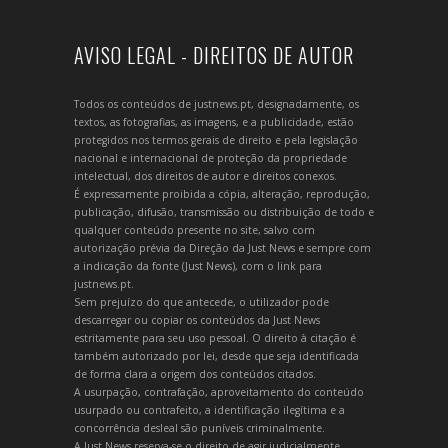
AVISO LEGAL - DIREITOS DE AUTOR
Todos os conteúdos de justnews.pt, designadamente, os
textos, as fotografias, as imagens, e a publicidade, estão
protegidos nos termos gerais de direito e pela legislação
nacional e internacional de proteção da propriedade
intelectual, dos direitos de autor e direitos conexos.
É expressamente proibida a cópia, alteração, reprodução,
publicação, difusão, transmissão ou distribuição de todo e
qualquer conteúdo presente no site, salvo com
autorização prévia da Direção da Just News e sempre com
a indicação da fonte (Just News), com o link para
justnews.pt.
Sem prejuízo do que antecede, o utilizador pode
descarregar ou copiar os conteúdos da Just News
estritamente para seu uso pessoal. O direito à citação é
também autorizado por lei, desde que seja identificada
de forma clara a origem dos conteúdos citados.
A usurpação, contrafação, aproveitamento do conteúdo
usurpado ou contrafeito, a identificação ilegítima e a
concorrência desleal são puníveis criminalmente.
A Just News reserva-se o direito de agir judicialmente