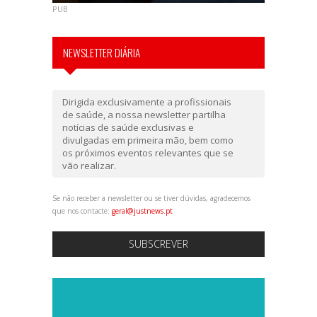
PUB
NEWSLETTER DIÁRIA
Dirigida exclusivamente a profissionais
de saúde, a nossa newsletter partilha
notícias de saúde exclusivas e
divulgadas em primeira mão, bem como
os próximos eventos relevantes que se
vão realizar.
Se não receber a newsletter ou se tiver dúvidas, agradecemos
que nos contacte:
geral@justnews.pt
SUBSCREVER