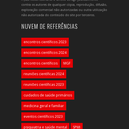
contra os autores de qualquer cópia, reprodução, difusão,
exploração comercial não autorizadas ou outra utilização
não autorizada do conteúdo do site por terceiros.
NUVEM DE REFERÊNCIAS
encontros científicos 2023
encontros científicos 2024
encontros científicos
MGF
reuniões científicas 2024
reuniões científicas 2023
cuidados de saúde primários
medicina geral e familiar
eventos científicos 2023
psiquiatria e saúde mental
SPMI