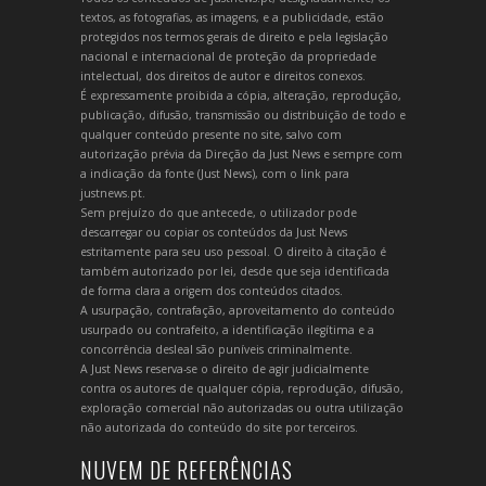
textos, as fotografias, as imagens, e a publicidade, estão
protegidos nos termos gerais de direito e pela legislação
nacional e internacional de proteção da propriedade
intelectual, dos direitos de autor e direitos conexos.
É expressamente proibida a cópia, alteração, reprodução,
publicação, difusão, transmissão ou distribuição de todo e
qualquer conteúdo presente no site, salvo com
autorização prévia da Direção da Just News e sempre com
a indicação da fonte (Just News), com o link para
justnews.pt.
Sem prejuízo do que antecede, o utilizador pode
descarregar ou copiar os conteúdos da Just News
estritamente para seu uso pessoal. O direito à citação é
também autorizado por lei, desde que seja identificada
de forma clara a origem dos conteúdos citados.
A usurpação, contrafação, aproveitamento do conteúdo
usurpado ou contrafeito, a identificação ilegítima e a
concorrência desleal são puníveis criminalmente.
A Just News reserva-se o direito de agir judicialmente
contra os autores de qualquer cópia, reprodução, difusão,
exploração comercial não autorizadas ou outra utilização
não autorizada do conteúdo do site por terceiros.
NUVEM DE REFERÊNCIAS