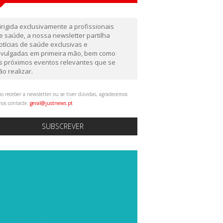
irigida exclusivamente a profissionais
e saúde, a nossa newsletter partilha
otícias de saúde exclusivas e
ivulgadas em primeira mão, bem como
s próximos eventos relevantes que se
ão realizar.
o receber a newsletter ou se tiver dúvidas, agradecemos
nos contacte:
geral@justnews.pt
SUBSCREVER