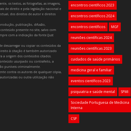
e, os textos, as fotografias, as imagens,
encontros científicos 2023
is de direito e pela legislação nacional e
tual, dos direitos de autor e direitos
encontros científicos 2024
produção, publicação, difusão,
encontros científicos
MGF
 conteúdo presente no site, salvo com
mpre com a indicação da fonte (Just
reuniões científicas 2024
e descarregar ou copiar os conteúdos da
reuniões científicas 2023
 direito à citação é também autorizado
ara a origem dos conteúdos citados.
cuidados de saúde primários
onteúdo usurpado ou contrafeito, a
 são puníveis criminalmente.
medicina geral e familiar
lmente contra os autores de qualquer cópia,
autorizadas ou outra utilização não
eventos científicos 2023
psiquiatria e saúde mental
SPMI
Sociedade Portuguesa de Medicina
Interna
CSP