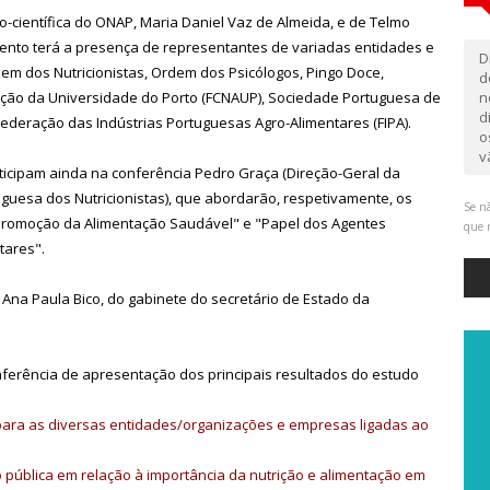
-científica do ONAP, Maria Daniel Vaz de Almeida, e de Telmo
evento terá a presença de representantes de variadas entidades e
D
m dos Nutricionistas, Ordem dos Psicólogos, Pingo Doce,
d
ação da Universidade do Porto (FCNAUP), Sociedade Portuguesa de
n
d
Federação das Indústrias Portuguesas Agro-Alimentares (FIPA).
o
v
ticipam ainda na conferência Pedro Graça (Direção-Geral da
guesa dos Nutricionistas), que abordarão, respetivamente, os
Se nã
Promoção da Alimentação Saudável" e "Papel dos Agentes
que 
tares".
Ana Paula Bico, do gabinete do secretário de Estado da
nferência de apresentação dos principais resultados do estudo
o para as diversas entidades/organizações e empresas ligadas ao
ão pública em relação à importância da nutrição e alimentação em