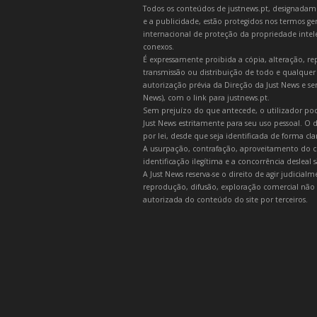
Todos os conteúdos de justnews.pt, designadament
e a publicidade, estão protegidos nos termos gera
internacional de proteção da propriedade intelec
conexos.
É expressamente proibida a cópia, alteração, re
transmissão ou distribuição de todo e qualquer
autorização prévia da Direção da Just News e se
News), com o link para justnews.pt.
Sem prejuízo do que antecede, o utilizador pod
Just News estritamente para seu uso pessoal. O
por lei, desde que seja identificada de forma cl
A usurpação, contrafação, aproveitamento do c
identificação ilegítima e a concorrência desleal
A Just News reserva-se o direito de agir judicia
reprodução, difusão, exploração comercial não 
autorizada do conteúdo do site por terceiros.