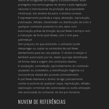
textos, as fotografias, as imagens, e a publicidade, estão
protegidos nos termos gerais de direito e pela legislação
nacional e internacional de proteção da propriedade
intelectual, dos direitos de autor e direitos conexos.
É expressamente proibida a cópia, alteração, reprodução,
publicação, difusão, transmissão ou distribuição de todo e
qualquer conteúdo presente no site, salvo com
autorização prévia da Direção da Just News e sempre com
a indicação da fonte (Just News), com o link para
justnews.pt.
Sem prejuízo do que antecede, o utilizador pode
descarregar ou copiar os conteúdos da Just News
estritamente para seu uso pessoal. O direito à citação é
também autorizado por lei, desde que seja identificada
de forma clara a origem dos conteúdos citados.
A usurpação, contrafação, aproveitamento do conteúdo
usurpado ou contrafeito, a identificação ilegítima e a
concorrência desleal são puníveis criminalmente.
A Just News reserva-se o direito de agir judicialmente
contra os autores de qualquer cópia, reprodução, difusão,
exploração comercial não autorizadas ou outra utilização
não autorizada do conteúdo do site por terceiros.
NUVEM DE REFERÊNCIAS