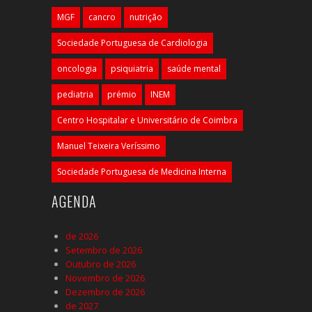
MGF
cancro
nutrição
Sociedade Portuguesa de Cardiologia
oncologia
psiquiatria
saúde mental
pediatria
prémio
INEM
Centro Hospitalar e Universitário de Coimbra
Manuel Teixeira Veríssimo
Sociedade Portuguesa de Medicina Interna
AGENDA
de 2026
Setembro de 2026
Outubro de 2026
Novembro de 2026
Dezembro de 2026
de 2027