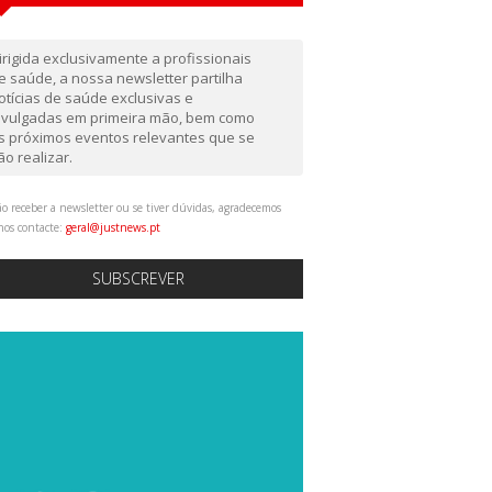
irigida exclusivamente a profissionais
e saúde, a nossa newsletter partilha
otícias de saúde exclusivas e
ivulgadas em primeira mão, bem como
s próximos eventos relevantes que se
ão realizar.
o receber a newsletter ou se tiver dúvidas, agradecemos
nos contacte:
geral@justnews.pt
SUBSCREVER