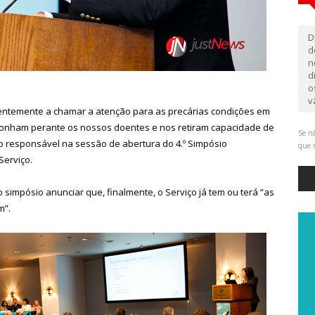
D
d
n
d
o
v
rentemente a chamar a atenção para as precárias condições em
onham perante os nossos doentes e nos retiram capacidade de
Se nã
 o responsável na sessão de abertura do 4.º Simpósio
que 
Serviço.
impósio anunciar que, finalmente, o Serviço já tem ou terá “as
m”.