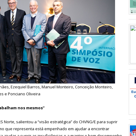
ães, Ezequiel Barros, Manuel Monteiro, Conceição Monteiro,
es e Ponciano Oliveira
trabalham nos mesmos”
RS Norte, salientou a “visão estratégica” do CHVNG/E para suprir
ismo que representa está empenhado em ajudar a encontrar
ra ajudar a suprir as insuficiências e a manter o bom desempenho