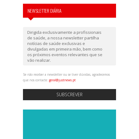
NEWSLETTER DIÁRIA
Dirigida exclusivamente a profissionais
de saúde, a nossa newsletter partilha
notícias de saúde exclusivas e
divulgadas em primeira mão, bem como
os próximos eventos relevantes que se
vão realizar.
Se não receber a newsletter ou se tiver dúvidas, agradecemos
que nos contacte:
geral@justnews.pt
SUBSCREVER