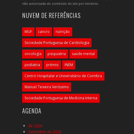
não autorizada do conteúdo do site por terceiros.
NUVEM DE REFERÊNCIAS
MGF
cancro
nutrição
Sociedade Portuguesa de Cardiologia
oncologia
psiquiatria
saúde mental
pediatria
prémio
INEM
Centro Hospitalar e Universitário de Coimbra
Manuel Teixeira Veríssimo
Sociedade Portuguesa de Medicina Interna
AGENDA
de 2026
Setembro de 2026