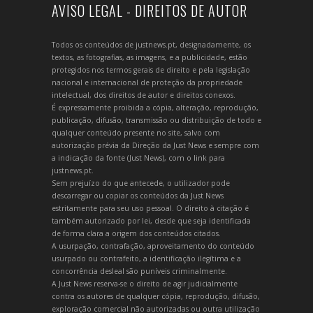
AVISO LEGAL - DIREITOS DE AUTOR
Todos os conteúdos de justnews.pt, designadamente, os
textos, as fotografias, as imagens, e a publicidade, estão
protegidos nos termos gerais de direito e pela legislação
nacional e internacional de proteção da propriedade
intelectual, dos direitos de autor e direitos conexos.
É expressamente proibida a cópia, alteração, reprodução,
publicação, difusão, transmissão ou distribuição de todo e
qualquer conteúdo presente no site, salvo com
autorização prévia da Direção da Just News e sempre com
a indicação da fonte (Just News), com o link para
justnews.pt.
Sem prejuízo do que antecede, o utilizador pode
descarregar ou copiar os conteúdos da Just News
estritamente para seu uso pessoal. O direito à citação é
também autorizado por lei, desde que seja identificada
de forma clara a origem dos conteúdos citados.
A usurpação, contrafação, aproveitamento do conteúdo
usurpado ou contrafeito, a identificação ilegítima e a
concorrência desleal são puníveis criminalmente.
A Just News reserva-se o direito de agir judicialmente
contra os autores de qualquer cópia, reprodução, difusão,
exploração comercial não autorizadas ou outra utilização