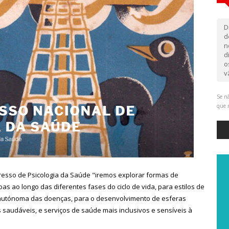
D
d
n
d
o
v
Se nã
que 
gresso de Psicologia da Saúde "iremos explorar formas de
as ao longo das diferentes fases do ciclo de vida, para estilos de
 autónoma das doenças, para o desenvolvimento de esferas
s saudáveis, e serviços de saúde mais inclusivos e sensíveis à