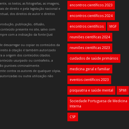
e, os textos, as fotografias, as imagens,
encontros científicos 2023
is de direito e pela legislação nacional e
tual, dos direitos de autor e direitos
encontros científicos 2024
produção, publicação, difusão,
encontros científicos
MGF
 conteúdo presente no site, salvo com
mpre com a indicação da fonte (Just
reuniões científicas 2024
e descarregar ou copiar os conteúdos da
reuniões científicas 2023
 direito à citação é também autorizado
ara a origem dos conteúdos citados.
cuidados de saúde primários
onteúdo usurpado ou contrafeito, a
 são puníveis criminalmente.
medicina geral e familiar
lmente contra os autores de qualquer cópia,
autorizadas ou outra utilização não
eventos científicos 2023
psiquiatria e saúde mental
SPMI
Sociedade Portuguesa de Medicina
Interna
CSP