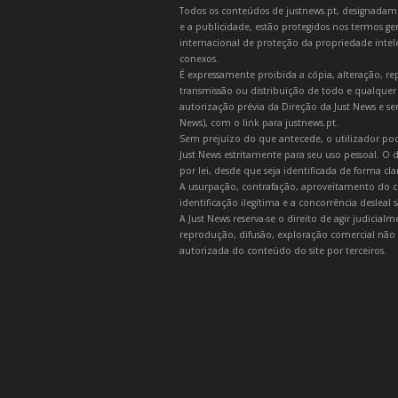
Todos os conteúdos de justnews.pt, designadament
e a publicidade, estão protegidos nos termos gera
internacional de proteção da propriedade intelec
conexos.
É expressamente proibida a cópia, alteração, re
transmissão ou distribuição de todo e qualquer
autorização prévia da Direção da Just News e se
News), com o link para justnews.pt.
Sem prejuízo do que antecede, o utilizador pod
Just News estritamente para seu uso pessoal. O
por lei, desde que seja identificada de forma cl
A usurpação, contrafação, aproveitamento do c
identificação ilegítima e a concorrência desleal
A Just News reserva-se o direito de agir judicia
reprodução, difusão, exploração comercial não 
autorizada do conteúdo do site por terceiros.