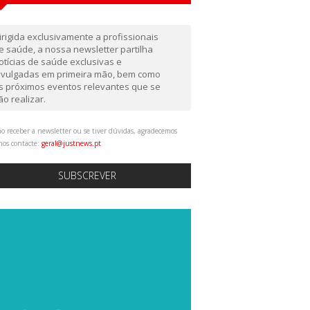
irigida exclusivamente a profissionais
e saúde, a nossa newsletter partilha
otícias de saúde exclusivas e
ivulgadas em primeira mão, bem como
s próximos eventos relevantes que se
ão realizar.
o receber a newsletter ou se tiver dúvidas, agradecemos
nos contacte:
geral@justnews.pt
SUBSCREVER