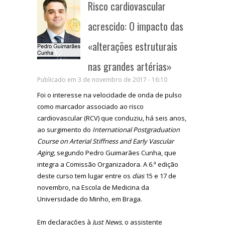
Risco cardiovascular
acrescido: O impacto das
«alterações estruturais
nas grandes artérias»
Publicado em 3 de novembro de 2017 - 16:10
Foi o interesse na velocidade de onda de pulso
como marcador associado ao risco
cardiovascular (RCV) que conduziu, há seis anos,
ao surgimento do
International Postgraduation
Course on Arterial Stiffness and Early Vascular
Aging,
segundo Pedro Guimarães Cunha, que
integra a Comissão Organizadora. A 6.ª edição
deste curso tem lugar entre os
dias
15 e 17 de
novembro, na Escola de Medicina da
Universidade do Minho, em Braga.
Em declarações à
Just News
, o assistente