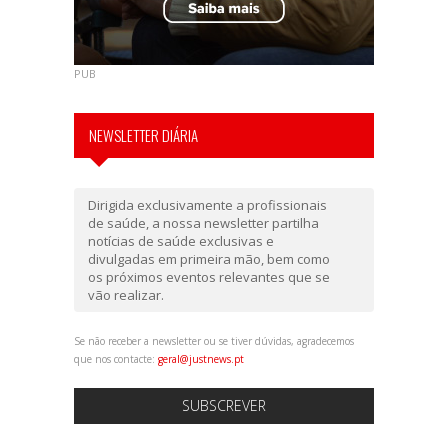
PUB
NEWSLETTER DIÁRIA
Dirigida exclusivamente a profissionais
de saúde, a nossa newsletter partilha
notícias de saúde exclusivas e
divulgadas em primeira mão, bem como
os próximos eventos relevantes que se
vão realizar.
Se não receber a newsletter ou se tiver dúvidas, agradecemos
que nos contacte:
geral@justnews.pt
SUBSCREVER