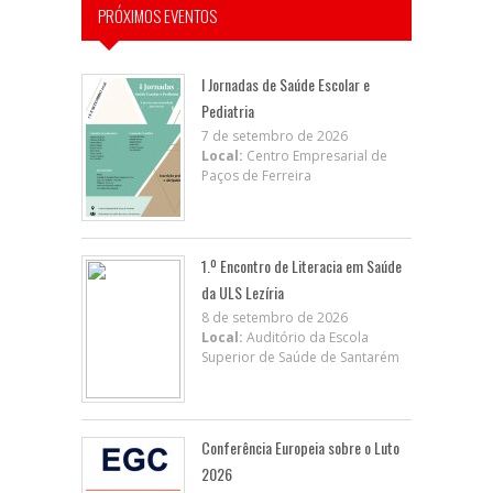
PRÓXIMOS EVENTOS
I Jornadas de Saúde Escolar e
Pediatria
7 de setembro de 2026
Local:
Centro Empresarial de
Paços de Ferreira
1.º Encontro de Literacia em Saúde
da ULS Lezíria
8 de setembro de 2026
Local:
Auditório da Escola
Superior de Saúde de Santarém
Conferência Europeia sobre o Luto
2026