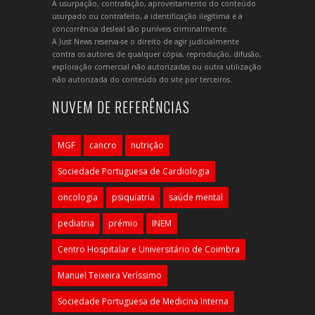
A usurpação, contrafação, aproveitamento do conteúdo
usurpado ou contrafeito, a identificação ilegítima e a
concorrência desleal são puníveis criminalmente.
A Just News reserva-se o direito de agir judicialmente
contra os autores de qualquer cópia, reprodução, difusão,
exploração comercial não autorizadas ou outra utilização
não autorizada do conteúdo do site por terceiros.
NUVEM DE REFERÊNCIAS
MGF
cancro
nutrição
Sociedade Portuguesa de Cardiologia
oncologia
psiquiatria
saúde mental
pediatria
prémio
INEM
Centro Hospitalar e Universitário de Coimbra
Manuel Teixeira Veríssimo
Sociedade Portuguesa de Medicina Interna