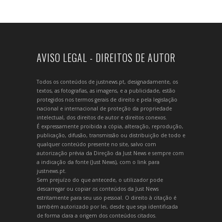
AVISO LEGAL - DIREITOS DE AUTOR
Todos os conteúdos de justnews.pt, designadamente, os
textos, as fotografias, as imagens, e a publicidade, estão
protegidos nos termos gerais de direito e pela legislação
nacional e internacional de proteção da propriedade
intelectual, dos direitos de autor e direitos conexos.
É expressamente proibida a cópia, alteração, reprodução,
publicação, difusão, transmissão ou distribuição de todo e
qualquer conteúdo presente no site, salvo com
autorização prévia da Direção da Just News e sempre com
a indicação da fonte (Just News), com o link para
justnews.pt.
Sem prejuízo do que antecede, o utilizador pode
descarregar ou copiar os conteúdos da Just News
estritamente para seu uso pessoal. O direito à citação é
também autorizado por lei, desde que seja identificada
de forma clara a origem dos conteúdos citados.