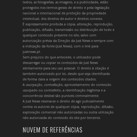
textos, as fotografias, as imagens, e a publicidade, estão
protegidos nos termos gerais de direito e pela legislação
nacional e internacional de proteção da propriedade
intelectual, dos direitos de autor e direitos conexos.
É expressamente proibida a cópia, alteração, reprodução,
publicação, difusão, transmissão ou distribuição de todo e
qualquer conteúdo presente no site, salvo com
autorização prévia da Direção da Just News e sempre com
a indicação da fonte (Just News), com o link para
justnews.pt.
Sem prejuízo do que antecede, o utilizador pode
descarregar ou copiar os conteúdos da Just News
estritamente para seu uso pessoal. O direito à citação é
também autorizado por lei, desde que seja identificada
de forma clara a origem dos conteúdos citados.
A usurpação, contrafação, aproveitamento do conteúdo
usurpado ou contrafeito, a identificação ilegítima e a
concorrência desleal são puníveis criminalmente.
A Just News reserva-se o direito de agir judicialmente
contra os autores de qualquer cópia, reprodução, difusão,
exploração comercial não autorizadas ou outra utilização
não autorizada do conteúdo do site por terceiros.
NUVEM DE REFERÊNCIAS