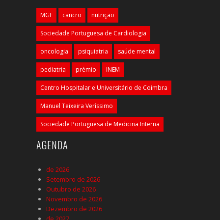
MGF
cancro
nutrição
Sociedade Portuguesa de Cardiologia
oncologia
psiquiatria
saúde mental
pediatria
prémio
INEM
Centro Hospitalar e Universitário de Coimbra
Manuel Teixeira Veríssimo
Sociedade Portuguesa de Medicina Interna
AGENDA
de 2026
Setembro de 2026
Outubro de 2026
Novembro de 2026
Dezembro de 2026
de 2027