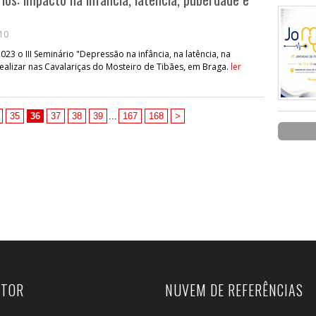
:10
3 o III Seminário "Depressão na infância, na latência, na
ealizar nas Cavalariças do Mosteiro de Tibães, em Braga.
ler
35
36
37
38
39
...
167
168
>
UTOR
NUVEM DE REFERÊNCIAS