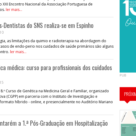
o XXI Encontro Nacional da Associação Portuguesa de
ios.
ler mais...
s-Dentistas do SNS realiza-se em Espinho
:10
rgia, as limitações da quimio e radioterapia na abordagem do
 casos de endo-perio nos cuidados de saúde primários são alguns
ontro.
ler mais...
ca médica: curso para profissionais dos cuidados
PUB
:15
8.º Curso de Genética na Medicina Geral e Familiar, organizado
PRÓXI
tiva (CGPP) em parceria com o Instituto de Investigação e
m formato híbrido - online, e presencialmente no Auditório Mariano
antarém a 1.ª Pós-Graduação em Hospitalização