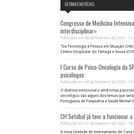
ÚLTIMAS NOTÍCIAS
Congresso de Medicina Intensiva
interdisciplinar»
Publicado em 28 de fevereiro de 2023 - 17
"Da Tecnologia à Pessoa em Situação Crític
Centro Hospitalar do Tâmega e Sousa (CHTS
I Curso de Psico-Oncologia da S
psicólogos
Publicado em 28 de fevereiro de 2023 - 13
O distress emocional e síndromas psicossoc
oncológico são alguns dos temas que serã
Portuguesa de Psiquiatria e Saúde Mental 
CH Setúbal já tem a funcionar 
Publicado em 27 de fevereiro de 2023 - 18
A nova Unidade de Internamento de Curta 