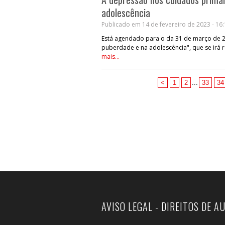
adolescência
Publicado em 14 de fevereiro de 2023 - 16
Está agendado para o da 31 de março de 202
puberdade e na adolescência", que se irá r
mais...
<
1
2
...
33
34
AVISO LEGAL - DIREITOS DE A