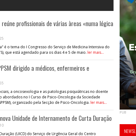
 reúne profissionais de várias àreas «numa lógica
:25
a" é o tema do I Congresso do Serviço de Medicina Intensiva do
), que está agendado para os dias 4 e 5 de maio.
ler mais...
PPSM dirigido a médicos, enfermeiros e
:55
iais, a oncosexologia e as patologias psiquiátricas no doente
o abordados no I Curso de Psico-Oncologia da Sociedade
(SPPSM), organizado pela Secção de Psico-Oncologia.
ler mais...
PUB
a nova Unidade de Internamento de Curta Duração
:10
NEWSLE
Duração (UICD) do Serviço de Urgência Geral do Centro