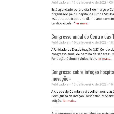
Publicado em 17 de fevereiro de 2023 - 00
Está agendado para o dia 3 de março o Car
organizado pelo Hospital da Luz de Setúbal
estudos, publicados no último ano, com i
cardiovascular."
ler mais...
Congresso anual do Centro das T
Publicado em 16 de fevereiro de 2023 - 18
A Unidade de Desabituação (UD) Centro das 
congresso anual de partilha de saberes". O 
Fundação Calouste Gulbenkian.
ler mais...
Congresso sobre infeção hospita
Inovação»
Publicado em 15 de fevereiro de 2023 - 16
A cidade de Coimbra vai acolher, nos dias
Portuguesa de Infeção Hospitalar. "Consist
edição.
ler mais...
A depressão nos cuidados primári