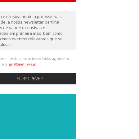
da exclusivamente a profissionais
de, a nossa newsletter partilha
as de saúde exclusivas e
gadas em primeira mão, bem como
ximos eventos relevantes que se
alizar.
ber a newsletter ou se tiver dúvidas, agradecemos
ntacte:
geral@justnews.pt
SUBSCREVER