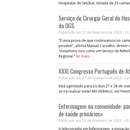
Hospitalar de Setúbal, dotada de 33 camas
Serviço de Cirurgia Geral do Hos
da DGS
Publicado em 27 de fevereiro de 2023 - 16
"É uma prova de que continuamos no cami
possível", afirma Manuel Carvalho, diretor 
"Assumimo-nos como um Serviço de Referênc
Regional."
ler mais...
XXXI Congresso Português de Ate
Publicado em 27 de fevereiro de 2023 - 12
Está agendado para os dias 27 e 28 de ou
se irá realizar Hotel MH Atlântico, em Peni
Enfermagem na comunidade: part
de saúde primários»
Publicado em 23 de fevereiro de 2023 - 09
A teleconsulta em Enfermagem, a inovação 