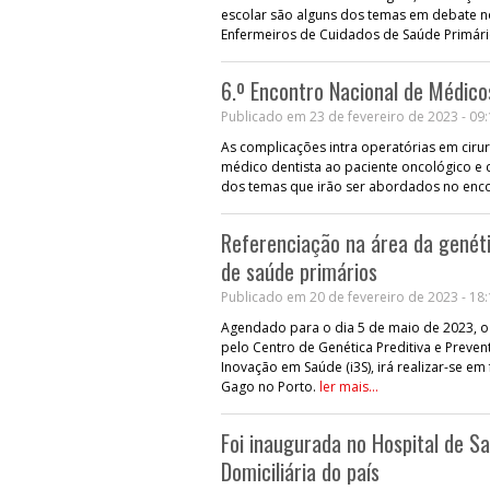
escolar são alguns dos temas em debate n
Enfermeiros de Cuidados de Saúde Primár
6.º Encontro Nacional de Médico
Publicado em 23 de fevereiro de 2023 - 09
As complicações intra operatórias em ciru
médico dentista ao paciente oncológico e
dos temas que irão ser abordados no enc
Referenciação na área da genéti
de saúde primários
Publicado em 20 de fevereiro de 2023 - 18
Agendado para o dia 5 de maio de 2023, o 
pelo Centro de Genética Preditiva e Preven
Inovação em Saúde (i3S), irá realizar-se e
Gago no Porto.
ler mais...
Foi inaugurada no Hospital de S
Domiciliária do país