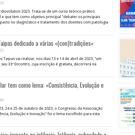
:00
diovolution 2023. Trata-se de um curso teórico-prático
 e que tem como objetivo principal "debater os principais
mpacto no diagnóstico e tratamento dos doentes com patologia
aipas dedicado a várias «(con)tradições»
:55
Taipas vai realizar, nos dias 13 e 14 de abril de 2023, "um
seu 33º Encontro, cuja inscrição é gratuita, decorrerá na
lar tem como lema: «Consistência, Evolução e
:40
 23, 24 e 25 de outubro de 2023, o Congresso da Associação
ência, Evolução e Inovação" foi o lema escolhido para esta
os: impacto na infância, latência, puberdade e