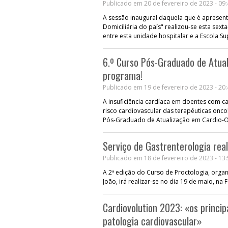
Publicado em 20 de fevereiro de 2023 - 09
A sessão inaugural daquela que é aprese
Domiciliária do país" realizou-se esta sext
entre esta unidade hospitalar e a Escola 
6.º Curso Pós-Graduado de Atual
programa!
Publicado em 19 de fevereiro de 2023 - 20
A insuficiência cardíaca em doentes com ca
risco cardiovascular das terapêuticas onc
Pós-Graduado de Atualização em Cardio-O
Serviço de Gastrenterologia real
Publicado em 18 de fevereiro de 2023 - 13
A 2ª edição do Curso de Proctologia, orga
João, irá realizar-se no dia 19 de maio, n
Cardiovolution 2023: «os princi
patologia cardiovascular»