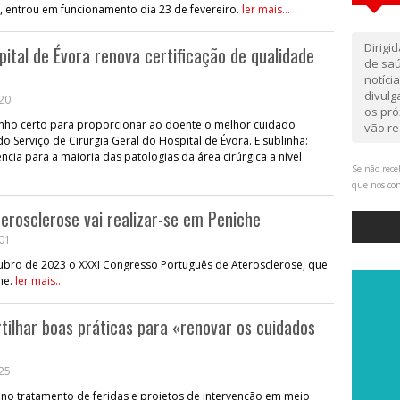
, entrou em funcionamento dia 23 de fevereiro.
ler mais...
Dirigi
pital de Évora renova certificação de qualidade
de saú
notíci
divul
:20
os pró
nho certo para proporcionar ao doente o melhor cuidado
vão re
do Serviço de Cirurgia Geral do Hospital de Évora. E sublinha:
ia para a maioria das patologias da área cirúrgica a nível
Se não rece
que nos co
rosclerose vai realizar-se em Peniche
:01
tubro de 2023 o XXXI Congresso Português de Aterosclerose, que
che.
ler mais...
ilhar boas práticas para «renovar os cuidados
:25
no tratamento de feridas e projetos de intervenção em meio