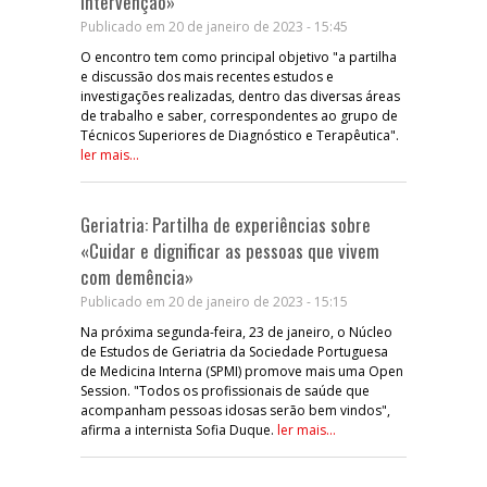
intervenção»
Publicado em 20 de janeiro de 2023 - 15:45
O encontro tem como principal objetivo "a partilha
e discussão dos mais recentes estudos e
investigações realizadas, dentro das diversas áreas
de trabalho e saber, correspondentes ao grupo de
Técnicos Superiores de Diagnóstico e Terapêutica".
ler mais...
Geriatria: Partilha de experiências sobre
«Cuidar e dignificar as pessoas que vivem
com demência»
Publicado em 20 de janeiro de 2023 - 15:15
Na próxima segunda-feira, 23 de janeiro, o Núcleo
de Estudos de Geriatria da Sociedade Portuguesa
de Medicina Interna (SPMI) promove mais uma Open
Session. "Todos os profissionais de saúde que
acompanham pessoas idosas serão bem vindos",
afirma a internista Sofia Duque.
ler mais...