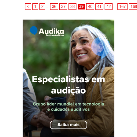
<
1
2
...
36
37
38
39
40
41
42
...
167
168