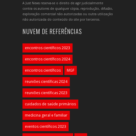
A Just News reserva-se o direito de agir judicialmente
contra os autores de qualquer cópia, reprodução, difusão,
exploração comercial não autorizadas ou outra utilização
não autorizada do conteúdo do site por terceiros.
NUVEM DE REFERÊNCIAS
encontros científicos 2023
encontros científicos 2024
encontros científicos
MGF
reuniões científicas 2024
reuniões científicas 2023
cuidados de saúde primários
medicina geral e familiar
eventos científicos 2023