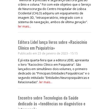
"Melhorar a precisão e segurança das cirurgias ao
crânio e coluna." Foi com este objetivo que o Serviço
de Neurocirurgia do Centro Hospitalar de Lisboa
Ocidental (CHLO) adquiriu um equipamento de
imagem 3D, "intraoperatório, integrado com o
sistema de navegação, ambos de última geração".
ler mais...
Editora Lidel lança livros sobre «Raciocínio
Clínico em Psiquiatria»
Publicado em 23 de janeiro de 2023 - 15:15
É já esta quarta-feira que a editora LIDEL apresenta
o livro "Raciocínio Clínico em Psiquiatria". São
lançados em simultâneo dois volumes, o primeiro
dedicado às "Principais Entidades Psiquiátricas" e o
segundo intitulado "Entidades Neuropsiquiátricas e
Relacionadas".
ler mais...
Encontro sobre Tecnologias da Saúde
dedicado às «tendências no diagnóstico e