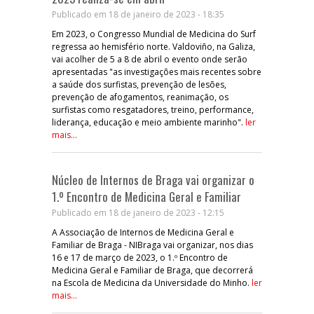
Publicado em 18 de janeiro de 2023 - 18:35
Em 2023, o Congresso Mundial de Medicina do Surf
regressa ao hemisfério norte. Valdoviño, na Galiza,
vai acolher de 5 a 8 de abril o evento onde serão
apresentadas "as investigações mais recentes sobre
a saúde dos surfistas, prevenção de lesões,
prevenção de afogamentos, reanimação, os
surfistas como resgatadores, treino, performance,
liderança, educação e meio ambiente marinho".
ler
mais...
Núcleo de Internos de Braga vai organizar o
1.º Encontro de Medicina Geral e Familiar
Publicado em 18 de janeiro de 2023 - 12:15
A Associação de Internos de Medicina Geral e
Familiar de Braga - NIBraga vai organizar, nos dias
16 e 17 de março de 2023, o 1.º Encontro de
Medicina Geral e Familiar de Braga, que decorrerá
na Escola de Medicina da Universidade do Minho.
ler
mais...