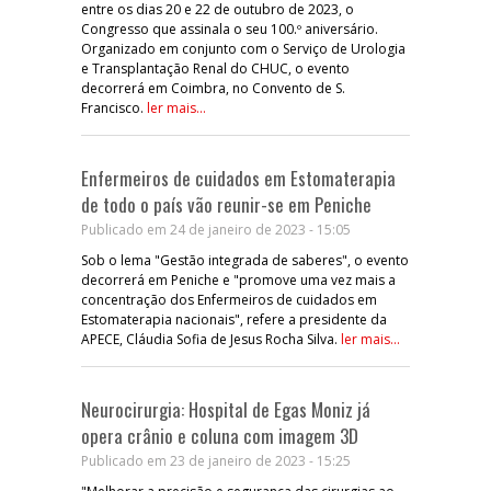
entre os dias 20 e 22 de outubro de 2023, o
Congresso que assinala o seu 100.º aniversário.
Organizado em conjunto com o Serviço de Urologia
e Transplantação Renal do CHUC, o evento
decorrerá em Coimbra, no Convento de S.
Francisco.
ler mais...
Enfermeiros de cuidados em Estomaterapia
de todo o país vão reunir-se em Peniche
Publicado em 24 de janeiro de 2023 - 15:05
Sob o lema "Gestão integrada de saberes", o evento
decorrerá em Peniche e "promove uma vez mais a
concentração dos Enfermeiros de cuidados em
Estomaterapia nacionais", refere a presidente da
APECE, Cláudia Sofia de Jesus Rocha Silva.
ler mais...
Neurocirurgia: Hospital de Egas Moniz já
opera crânio e coluna com imagem 3D
Publicado em 23 de janeiro de 2023 - 15:25