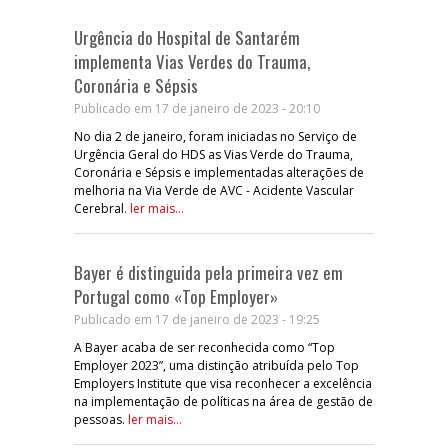
Urgência do Hospital de Santarém
implementa Vias Verdes do Trauma,
Coronária e Sépsis
Publicado em 17 de janeiro de 2023 - 20:10
No dia 2 de janeiro, foram iniciadas no Serviço de
Urgência Geral do HDS as Vias Verde do Trauma,
Coronária e Sépsis e implementadas alterações de
melhoria na Via Verde de AVC - Acidente Vascular
Cerebral.
ler mais...
Bayer é distinguida pela primeira vez em
Portugal como «Top Employer»
Publicado em 17 de janeiro de 2023 - 19:25
A Bayer acaba de ser reconhecida como “Top
Employer 2023”, uma distinção atribuída pelo Top
Employers Institute que visa reconhecer a excelência
na implementação de políticas na área de gestão de
pessoas.
ler mais...