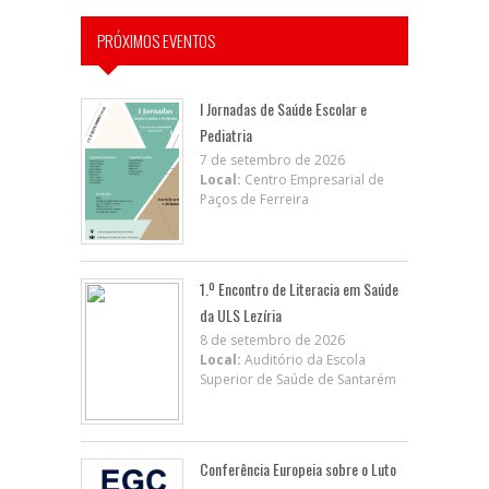
PRÓXIMOS EVENTOS
I Jornadas de Saúde Escolar e
Pediatria
7 de setembro de 2026
Local:
Centro Empresarial de
Paços de Ferreira
1.º Encontro de Literacia em Saúde
da ULS Lezíria
8 de setembro de 2026
Local:
Auditório da Escola
Superior de Saúde de Santarém
Conferência Europeia sobre o Luto