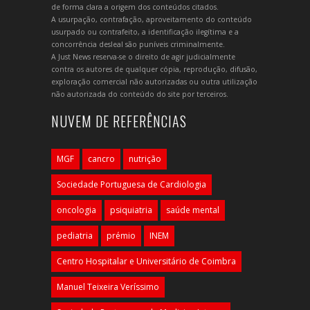
de forma clara a origem dos conteúdos citados.
A usurpação, contrafação, aproveitamento do conteúdo
usurpado ou contrafeito, a identificação ilegítima e a
concorrência desleal são puníveis criminalmente.
A Just News reserva-se o direito de agir judicialmente
contra os autores de qualquer cópia, reprodução, difusão,
exploração comercial não autorizadas ou outra utilização
não autorizada do conteúdo do site por terceiros.
NUVEM DE REFERÊNCIAS
MGF
cancro
nutrição
Sociedade Portuguesa de Cardiologia
oncologia
psiquiatria
saúde mental
pediatria
prémio
INEM
Centro Hospitalar e Universitário de Coimbra
Manuel Teixeira Veríssimo