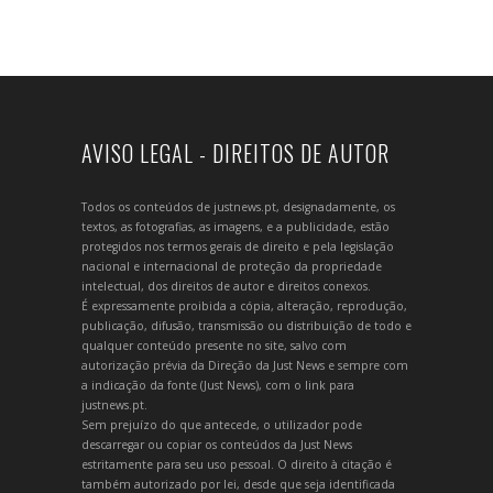
AVISO LEGAL - DIREITOS DE AUTOR
Todos os conteúdos de justnews.pt, designadamente, os
textos, as fotografias, as imagens, e a publicidade, estão
protegidos nos termos gerais de direito e pela legislação
nacional e internacional de proteção da propriedade
intelectual, dos direitos de autor e direitos conexos.
É expressamente proibida a cópia, alteração, reprodução,
publicação, difusão, transmissão ou distribuição de todo e
qualquer conteúdo presente no site, salvo com
autorização prévia da Direção da Just News e sempre com
a indicação da fonte (Just News), com o link para
justnews.pt.
Sem prejuízo do que antecede, o utilizador pode
descarregar ou copiar os conteúdos da Just News
estritamente para seu uso pessoal. O direito à citação é
também autorizado por lei, desde que seja identificada