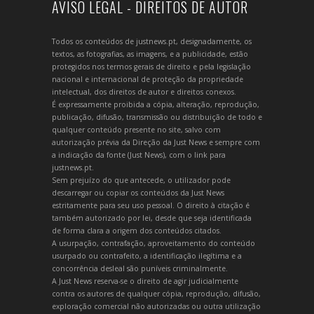
AVISO LEGAL - DIREITOS DE AUTOR
Todos os conteúdos de justnews.pt, designadamente, os
textos, as fotografias, as imagens, e a publicidade, estão
protegidos nos termos gerais de direito e pela legislação
nacional e internacional de proteção da propriedade
intelectual, dos direitos de autor e direitos conexos.
É expressamente proibida a cópia, alteração, reprodução,
publicação, difusão, transmissão ou distribuição de todo e
qualquer conteúdo presente no site, salvo com
autorização prévia da Direção da Just News e sempre com
a indicação da fonte (Just News), com o link para
justnews.pt.
Sem prejuízo do que antecede, o utilizador pode
descarregar ou copiar os conteúdos da Just News
estritamente para seu uso pessoal. O direito à citação é
também autorizado por lei, desde que seja identificada
de forma clara a origem dos conteúdos citados.
A usurpação, contrafação, aproveitamento do conteúdo
usurpado ou contrafeito, a identificação ilegítima e a
concorrência desleal são puníveis criminalmente.
A Just News reserva-se o direito de agir judicialmente
contra os autores de qualquer cópia, reprodução, difusão,
exploração comercial não autorizadas ou outra utilização