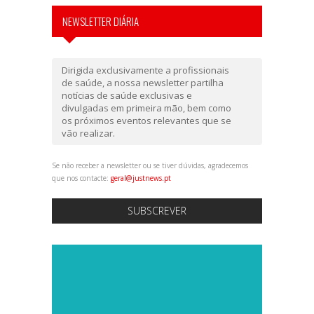
NEWSLETTER DIÁRIA
Dirigida exclusivamente a profissionais
de saúde, a nossa newsletter partilha
notícias de saúde exclusivas e
divulgadas em primeira mão, bem como
os próximos eventos relevantes que se
vão realizar.
Se não receber a newsletter ou se tiver dúvidas, agradecemos
que nos contacte:
geral@justnews.pt
SUBSCREVER