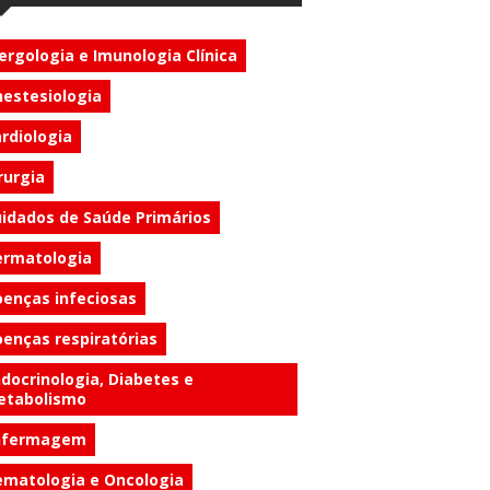
ergologia e Imunologia Clínica
estesiologia
rdiologia
rurgia
idados de Saúde Primários
ermatologia
enças infeciosas
enças respiratórias
docrinologia, Diabetes e
etabolismo
nfermagem
matologia e Oncologia