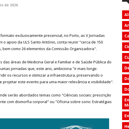
io de 2026
Al
An
 formato exclusivamente presencial, no Porto, as V Jornadas
Ca
m o apoio da ULS Santo António, conta reunir "cerca de 150
Ci
es, bem como 26 elementos da Comissão Organizadora".
Cu
 das áreas de Medicina Geral e Familiar e de Saúde Pública do
D
e umas jornadas que, este ano, ambiciona "ir mais longe:
dir os recursos e otimizar a infraestrutura, preservando o
Do
e projetar este evento para uma maior relevância e visibilidade".
Do
de serão abordados temas como "Ciências sociais: prescrição
En
nte com dismorfia corporal" ou "Oficina sobre sono: Estratégias
M
E
He