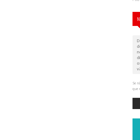
N
D
d
n
d
o
v
Se nã
que 