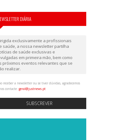
EWSLETTER DIÁRIA
irigida exclusivamente a profissionais
e saúde, a nossa newsletter partilha
otícias de saúde exclusivas e
ivulgadas em primeira mão, bem como
s próximos eventos relevantes que se
ão realizar.
o receber a newsletter ou se tiver dúvidas, agradecemos
nos contacte:
geral@justnews.pt
SUBSCREVER