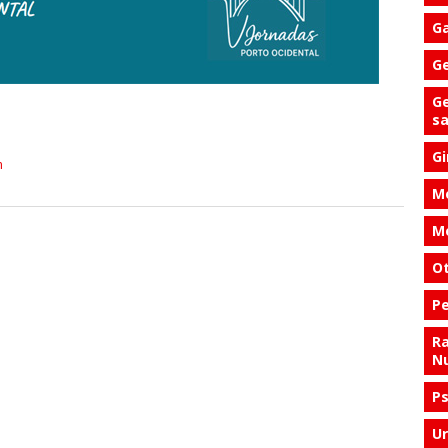
Ga
Ge
Ge
s
Gi
m
Me
Me
Ot
Pe
Ra
Nu
Ps
Ur