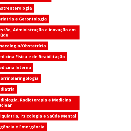
strenterologia
riatria e Gerontologia
stão, Administração e inovação em
aúde
necologia/Obstetrícia
dicina Física e de Reabilitação
dicina Interna
orrinolaringologia
diatria
diologia, Radioterapia e Medicina
clear
iquiatria, Psicologia e Saúde Mental
gência e Emergência