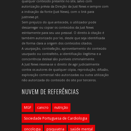
qualquer conteúdo presente no site, salvo com
autorização prévia da Direção da Just News e sempre com
a indicação da fonte (Just News), com o link para
justnews.pt.
Sem prejuízo do que antecede, o utilizador pode
descarregar ou copiar os conteúdos da Just News
estritamente para seu uso pessoal. O direito à citação é
também autorizado por lei, desde que seja identificada
de forma clara a origem dos conteúdos citados.
A usurpação, contrafação, aproveitamento do conteúdo
usurpado ou contrafeito, a identificação ilegítima e a
concorrência desleal são puníveis criminalmente.
A Just News reserva-se o direito de agir judicialmente
contra os autores de qualquer cópia, reprodução, difusão,
exploração comercial não autorizadas ou outra utilização
não autorizada do conteúdo do site por terceiros.
NUVEM DE REFERÊNCIAS
MGF
cancro
nutrição
Sociedade Portuguesa de Cardiologia
oncologia
psiquiatria
saúde mental