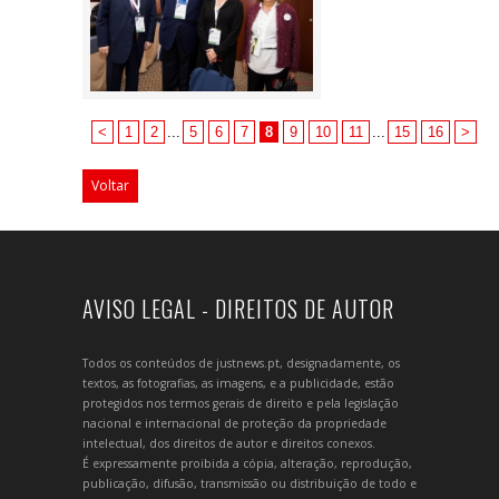
<
1
2
...
5
6
7
8
9
10
11
...
15
16
>
Voltar
AVISO LEGAL - DIREITOS DE AUTOR
Todos os conteúdos de justnews.pt, designadamente, os
textos, as fotografias, as imagens, e a publicidade, estão
protegidos nos termos gerais de direito e pela legislação
nacional e internacional de proteção da propriedade
intelectual, dos direitos de autor e direitos conexos.
É expressamente proibida a cópia, alteração, reprodução,
publicação, difusão, transmissão ou distribuição de todo e